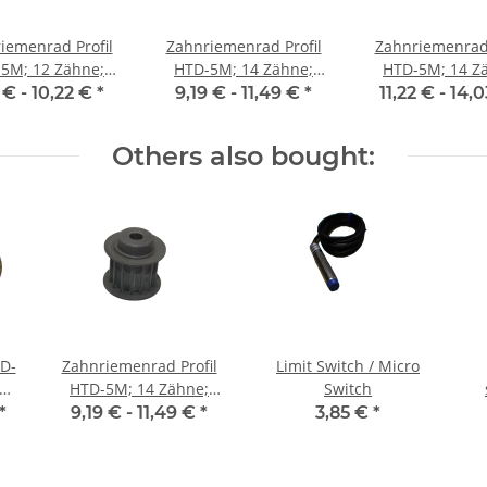
iemenrad Profil
Zahnriemenrad Profil
Zahnriemenrad 
5M; 12 Zähne;
HTD-5M; 14 Zähne;
HTD-5M; 14 Z
enbreite 9 mm
Riemenbreite 15 mm
Riemenbreite 
 € -
10,22 €
*
9,19 € -
11,49 €
*
11,22 € -
14,
Others also bought:
TD-
Zahnriemenrad Profil
Limit Switch / Micro
HTD-5M; 14 Zähne;
Switch
m
Riemenbreite 15 mm
*
9,19 € -
11,49 €
*
3,85 €
*