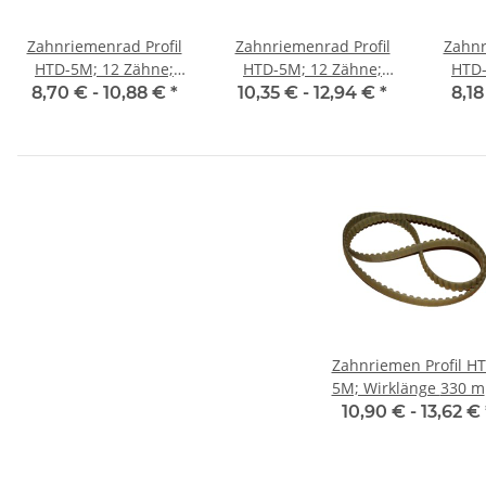
Zahnriemenrad Profil
Zahnriemenrad Profil
Zahnr
HTD-5M; 12 Zähne;
HTD-5M; 12 Zähne;
HTD-
Riemenbreite 15 mm
Riemenbreite 25 mm
Riem
8,70 € -
10,88 €
*
10,35 € -
12,94 €
*
8,18
Zahnriemen Profil H
5M; Wirklänge 330 mm,
Riemenbreite 15 m
10,90 € -
13,62 €