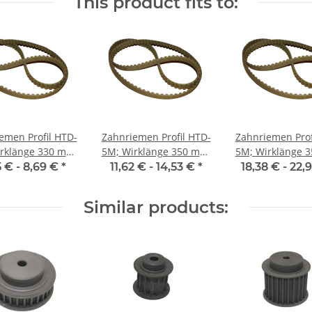
This product fits to:
emen Profil HTD-
Zahnriemen Profil HTD-
Zahnriemen Prof
änge 330 mm,
5M; Wirklänge 350 mm,
5M; Wirklänge 350 mm,
enbreite 9 mm
Riemenbreite 15 mm
Riemenbreite 
5 € -
8,69 €
*
11,62 € -
14,53 €
*
18,38 € -
22,
Similar products: