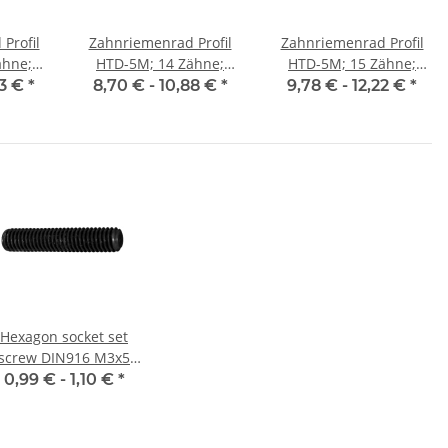
Profil
Zahnriemenrad Profil
Zahnriemenrad Profil
ähne;
HTD-5M; 14 Zähne;
HTD-5M; 15 Zähne;
25 mm
Riemenbreite 9 mm
Riemenbreite 15 mm
03 €
*
8,70 € -
10,88 €
*
9,78 € -
12,22 €
*
Hexagon socket set
screw DIN916 M3x5
cup point 10x
0,99 € -
1,10 €
*