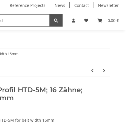
s
Reference Projects
News
Contact
Newsletter
Electronics
Milling Spindles
Bearings
0,00 €
 width 15mm
rofil HTD-5M; 16 Zähne;
5 mm
 HTD-5M for belt width 15mm