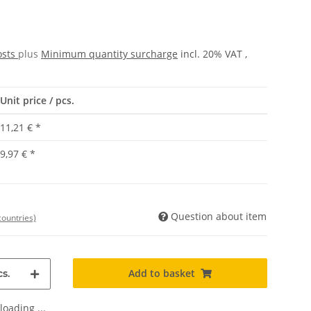
osts
plus
Minimum quantity surcharge
incl. 20% VAT ,
Unit price / pcs.
11,21 €
*
9,97 €
*
Question about item
countries)
Add to basket
s.
oading ...