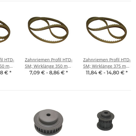
il HTD-
Zahnriemen Profil HTD-
Zahnriemen Profil HTD-
5M; Wirklänge 350 mm,
5M; Wirklänge 375 mm,
25 mm
Riemenbreite 9 mm
Riemenbreite 15 mm
98 €
*
7,09 € -
8,86 €
*
11,84 € -
14,80 €
*