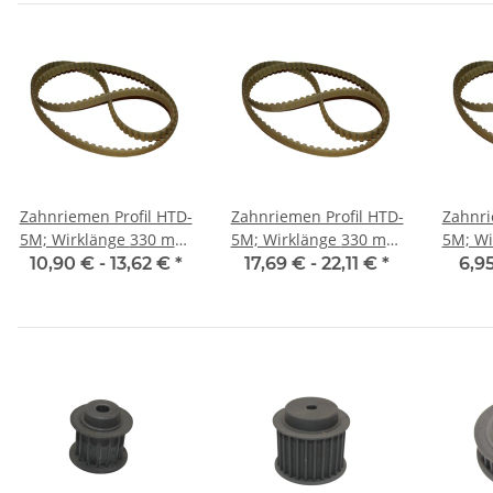
Zahnriemen Profil HTD-
Zahnriemen Profil HTD-
Zahnri
5M; Wirklänge 330 mm,
5M; Wirklänge 330 mm,
5M; Wirkl
Riemenbreite 15 mm
Riemenbreite 25 mm
Riem
10,90 € -
13,62 €
*
17,69 € -
22,11 €
*
6,9