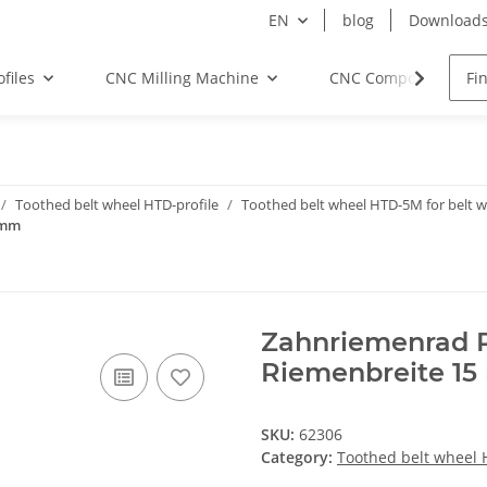
EN
blog
Download
files
CNC Milling Machine
CNC Components
Toothed belt wheel HTD-profile
Toothed belt wheel HTD-5M for belt
 mm
Zahnriemenrad P
Riemenbreite 1
SKU:
62306
Category:
Toothed belt wheel