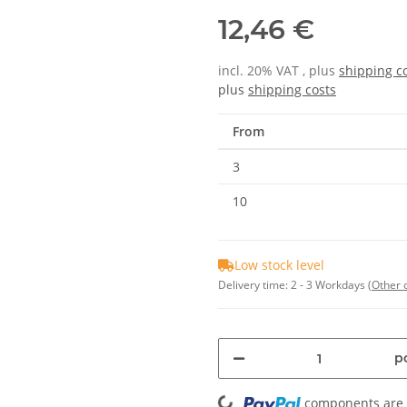
12,46 €
incl. 20% VAT , plus
shipping c
plus
shipping costs
From
3
10
Low stock level
Delivery time:
2 - 3 Workdays
(Other 
Loading...
pc
components are l