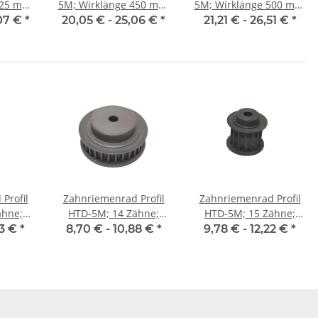
5M; Wirklänge 450 mm,
5M; Wirklänge 500 mm,
25 mm
Riemenbreite 25 mm
Riemenbreite 25 mm
07 €
*
20,05 € -
25,06 €
*
21,21 € -
26,51 €
*
Profil
Zahnriemenrad Profil
Zahnriemenrad Profil
ähne;
HTD-5M; 14 Zähne;
HTD-5M; 15 Zähne;
25 mm
Riemenbreite 9 mm
Riemenbreite 15 mm
03 €
*
8,70 € -
10,88 €
*
9,78 € -
12,22 €
*