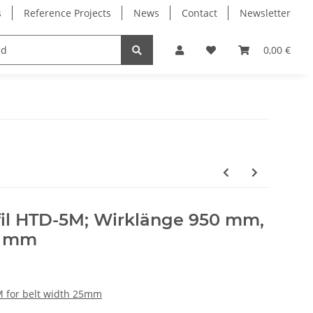
s
Reference Projects
News
Contact
Newsletter
Electronics
Milling Spindles
Bearings
0,00 €
il HTD-5M; Wirklänge 950 mm,
5 mm
M for belt width 25mm