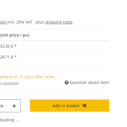
osts
incl. 20% VAT , plus
shipping costs
Unit price / pcs.
32,30 €
*
28,71 €
*
pment in 15 days after order.
Question about item
r countries)
Add to basket
s.
oading ...