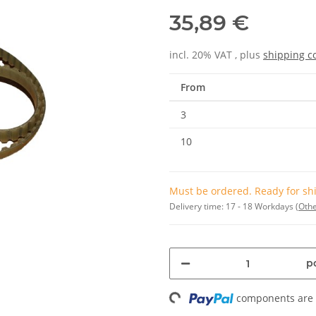
35,89 €
incl. 20% VAT , plus
shipping c
From
3
10
Must be ordered. Ready for shi
Delivery time:
17 - 18 Workdays
(Othe
pc
Loading...
components are l