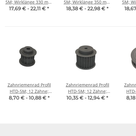
5M; Wirklänge 330 mm,
5M; Wirklänge 350 mm,
5M; Wirkl
Riemenbreite 25 mm
Riemenbreite 25 mm
Riem
17,69 € -
22,11 €
*
18,38 € -
22,98 €
*
18,6
Zahnriemenrad Profil
Zahnriemenrad Profil
Zahnr
HTD-5M; 12 Zähne;
HTD-5M; 12 Zähne;
HTD-
Riemenbreite 15 mm
Riemenbreite 25 mm
Riem
8,70 € -
10,88 €
*
10,35 € -
12,94 €
*
8,18