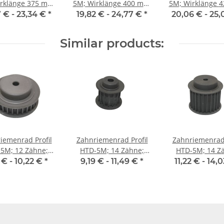
änge 375 mm,
5M; Wirklänge 400 mm,
5M; Wirklänge 425 mm,
enbreite 25 mm
Riemenbreite 25 mm
Riemenbreite 
7 € -
23,34 €
*
19,82 € -
24,77 €
*
20,06 € -
25,
Similar products:
iemenrad Profil
Zahnriemenrad Profil
Zahnriemenrad 
5M; 12 Zähne;
HTD-5M; 14 Zähne;
HTD-5M; 14 Z
enbreite 9 mm
Riemenbreite 15 mm
Riemenbreite 
 € -
10,22 €
*
9,19 € -
11,49 €
*
11,22 € -
14,