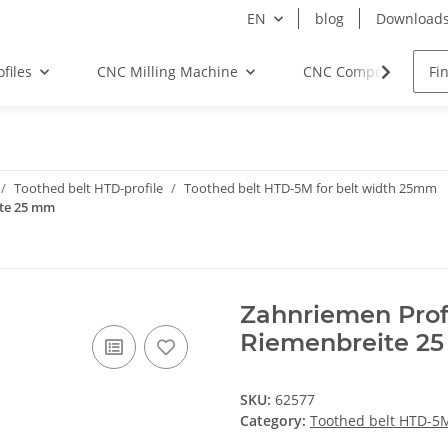
EN
blog
Download
files
CNC Milling Machine
CNC Components
Toothed belt HTD-profile
Toothed belt HTD-5M for belt width 25mm
ite 25 mm
Zahnriemen Prof
Riemenbreite 2
SKU:
62577
Category:
Toothed belt HTD-5