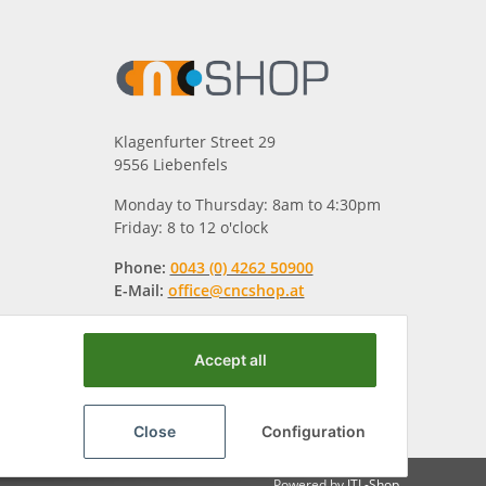
Klagenfurter Street 29
9556 Liebenfels
Monday to Thursday: 8am to 4:30pm
Friday: 8 to 12 o'clock
Phone:
0043 (0) 4262 50900
E-Mail:
office@cncshop.at
Accept all
Close
Configuration
Powered by
JTL-Shop