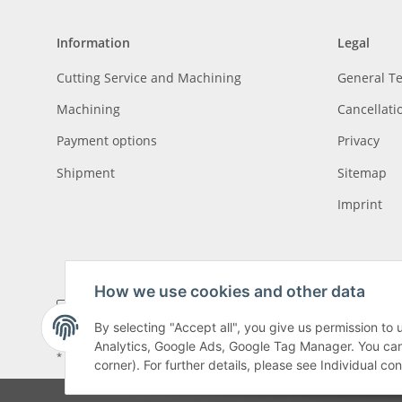
Information
Legal
Cutting Service and Machining
General T
Machining
Cancellati
Payment options
Privacy
Shipment
Sitemap
Imprint
How we use cookies and other data
By selecting "Accept all", you give us permission to
Analytics, Google Ads, Google Tag Manager. You can c
* All prices incl. VAT, plus
shipping fees
, plus
Minimum quantity surcharge
corner). For further details, please see Individual co