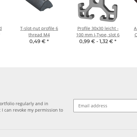
d
T-slot-nut profile 6
Profile 30x30 leicht -
A
thread M4
100 mm I-Type, slot 6
C
*
0,49 €
*
0,99 € -
1,32 €
*
rtfolio regularly and in
at I can revoke my permission to