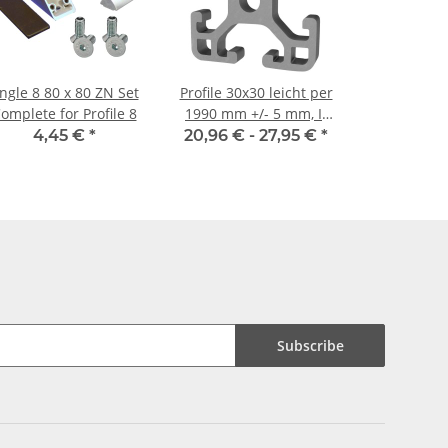
ngle 8 80 x 80 ZN Set
Profile 30x30 leicht per
omplete for Profile 8
1990 mm +/- 5 mm, I-
Type, slot 6
4,45 €
*
20,96 € -
27,95 €
*
Subscribe