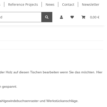
s
Reference Projects
News
Contact
Newsletter
Electronics
Milling Spindles
Bearings
0,00 €
 oder Holz auf diesen Tischen bearbeiten wenn Sie das möchten. Hier
n gespannt.
Stahlgewindebuchsenraster und Werkstückanschläge.