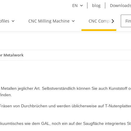
EN
blog
Download
files
CNC Milling Machine
CNC Components
or Metalwork
 Metallen jeglicher Art. Selbstverständlich können Sie auch Kunststoff
finden.
as Fräsen von Durchbrüchen und werden üblicherweise auf T-Nutenplatte
akuumtisches wie dem GAL, noch ein auf der Saugfläche integriertes 