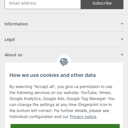
Subscribe
Information
Legal
About us
How we use cookies and other data
By selecting "Accept all", you give us permission to use
Klagenfurter Street 29
the following services on our website: YouTube, Vimeo,
9556 Liebenfels
Google Analytics, Google Ads, Google Tag Manager. You
can change the settings at any time (fingerprint icon in
Monday to Thursday: 8am to 4:30pm
the bottom left corner). For further details, please see
Friday: 8 to 12 o'clock
Individual configuration and our
Privacy notice
.
Phone:
0043 (0) 4262 50900