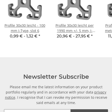
Profile 30x30 leicht - 100
Profile 30x30 leicht per
Prof
mm I-Type, slot 6
1990 mm +/- 5 mm, I-
mete
Type, slot 6
0,99 € -
1,32 €
*
20,96 € -
27,95 €
*
11
Newsletter Subscribe
Please email me the latest information on your product
portfolio regularly and in accordance with your data
privacy
notice
. I recognise that I can revoke my permission to receive
said emails at any time.