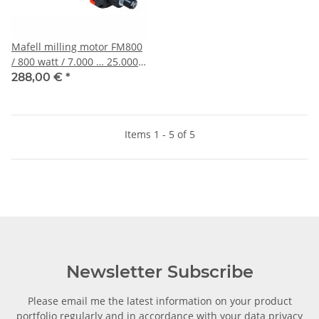
Mafell milling motor FM800
/ 800 watt / 7.000 … 25.0001
/ min
288,00 €
*
Items 1 - 5 of 5
Newsletter Subscribe
Please email me the latest information on your product
portfolio regularly and in accordance with your data
privacy