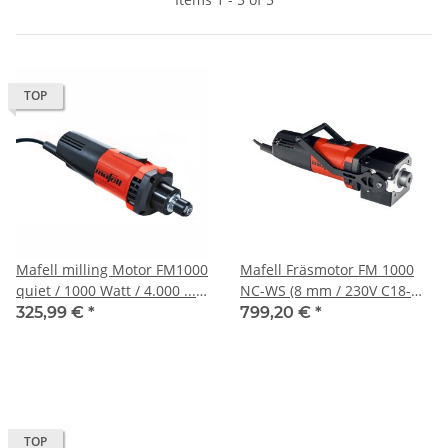
TOP
Mafell milling Motor FM1000
Mafell Fräsmotor FM 1000
quiet / 1000 Watt / 4.000 ...
NC-WS (8 mm / 230V C18-
25.000 1/min
C17 4m + 0-10V)
325,99 €
*
799,20 €
*
TOP