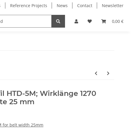
s
Reference Projects
News
Contact
Newsletter
Electronics
Milling Spindles
Bearings
0,00 €
il HTD-5M; Wirklänge 1270
te 25 mm
M for belt width 25mm