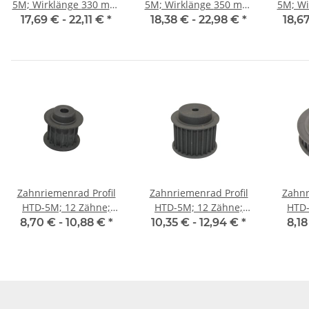
5M; Wirklänge 330 mm,
5M; Wirklänge 350 mm,
5M; Wirkl
Riemenbreite 25 mm
Riemenbreite 25 mm
Riem
17,69 € -
22,11 €
*
18,38 € -
22,98 €
*
18,6
Zahnriemenrad Profil
Zahnriemenrad Profil
Zahnr
HTD-5M; 12 Zähne;
HTD-5M; 12 Zähne;
HTD-
Riemenbreite 15 mm
Riemenbreite 25 mm
Riem
8,70 € -
10,88 €
*
10,35 € -
12,94 €
*
8,18