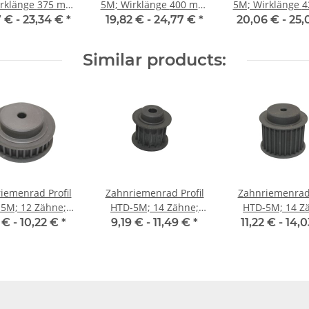
änge 375 mm,
5M; Wirklänge 400 mm,
5M; Wirklänge 425 mm,
enbreite 25 mm
Riemenbreite 25 mm
Riemenbreite 
7 € -
23,34 €
*
19,82 € -
24,77 €
*
20,06 € -
25,
Similar products:
iemenrad Profil
Zahnriemenrad Profil
Zahnriemenrad 
5M; 12 Zähne;
HTD-5M; 14 Zähne;
HTD-5M; 14 Z
enbreite 9 mm
Riemenbreite 15 mm
Riemenbreite 
 € -
10,22 €
*
9,19 € -
11,49 €
*
11,22 € -
14,