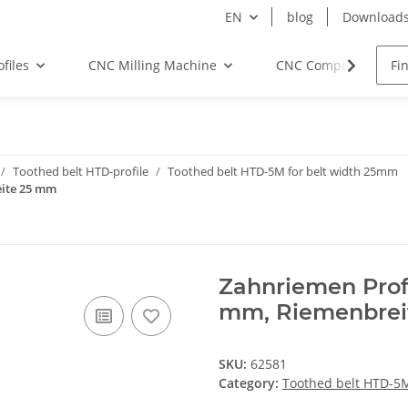
EN
blog
Download
files
CNC Milling Machine
CNC Components
Toothed belt HTD-profile
Toothed belt HTD-5M for belt width 25mm
eite 25 mm
Zahnriemen Prof
mm, Riemenbrei
SKU:
62581
Category:
Toothed belt HTD-5