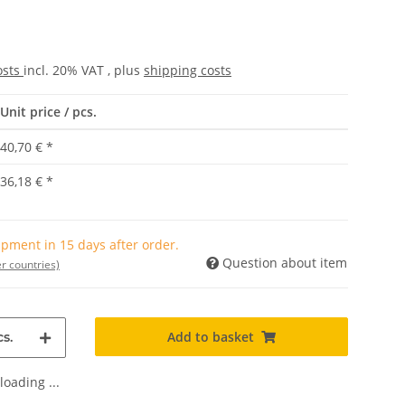
osts
incl. 20% VAT , plus
shipping costs
Unit price / pcs.
40,70 €
*
36,18 €
*
pment in 15 days after order.
Question about item
r countries)
Add to basket
s.
oading ...