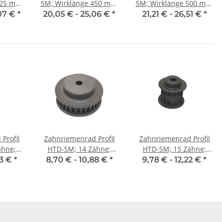
5M; Wirklänge 450 mm,
5M; Wirklänge 500 mm,
25 mm
Riemenbreite 25 mm
Riemenbreite 25 mm
07 €
*
20,05 € -
25,06 €
*
21,21 € -
26,51 €
*
Profil
Zahnriemenrad Profil
Zahnriemenrad Profil
ähne;
HTD-5M; 14 Zähne;
HTD-5M; 15 Zähne;
25 mm
Riemenbreite 9 mm
Riemenbreite 15 mm
03 €
*
8,70 € -
10,88 €
*
9,78 € -
12,22 €
*