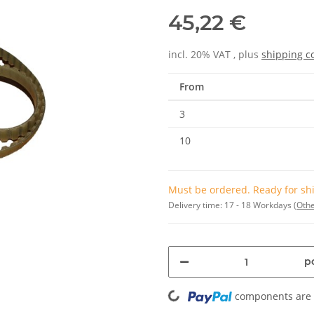
45,22 €
incl. 20% VAT , plus
shipping c
From
3
10
Must be ordered. Ready for shi
Delivery time:
17 - 18 Workdays
(Othe
pc
Loading...
components are l