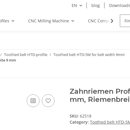
EN
blog
Download
files
CNC Milling Machine
CNC Components
Toothed belt HTD-profile
Toothed belt HTD-5M for belt width 9mm
eite 9 mm
Zahnriemen Prof
mm, Riemenbrei
SKU:
62518
Category:
Toothed belt HTD-5M