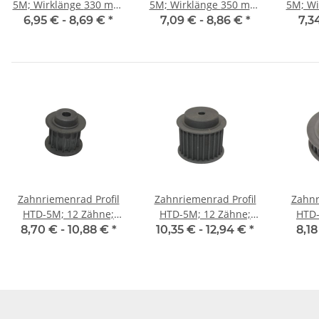
5M; Wirklänge 330 mm,
5M; Wirklänge 350 mm,
5M; Wirkl
Riemenbreite 9 mm
Riemenbreite 9 mm
Riem
6,95 € -
8,69 €
*
7,09 € -
8,86 €
*
7,3
Zahnriemenrad Profil
Zahnriemenrad Profil
Zahnr
HTD-5M; 12 Zähne;
HTD-5M; 12 Zähne;
HTD-
Riemenbreite 15 mm
Riemenbreite 25 mm
Riem
8,70 € -
10,88 €
*
10,35 € -
12,94 €
*
8,18