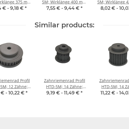
änge 375 mm,
5M; Wirklänge 400 mm,
5M; Wirklänge 425 mm,
enbreite 9 mm
Riemenbreite 9 mm
Riemenbreite
4 € -
9,18 €
*
7,55 € -
9,44 €
*
8,02 € -
10,
Similar products:
iemenrad Profil
Zahnriemenrad Profil
Zahnriemenrad 
5M; 12 Zähne;
HTD-5M; 14 Zähne;
HTD-5M; 14 Z
enbreite 9 mm
Riemenbreite 15 mm
Riemenbreite 
 € -
10,22 €
*
9,19 € -
11,49 €
*
11,22 € -
14,