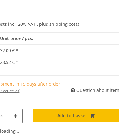
osts
incl. 20% VAT , plus
shipping costs
Unit price / pcs.
32,09 €
*
28,52 €
*
pment in 15 days after order.
Question about item
r countries)
Add to basket
s.
oading ...