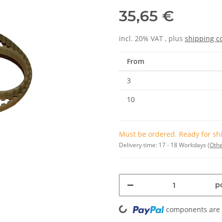
35,65 €
incl. 20% VAT , plus
shipping c
From
3
10
Must be ordered. Ready for shi
Delivery time:
17 - 18 Workdays
(Othe
pc
Loading...
components are l