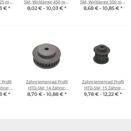
5M; Wirklänge 450 mm,
5M; Wirklänge 500 mm,
 9 mm
Riemenbreite 9 mm
Riemenbreite 9 mm
03 €
*
8,02 € -
10,03 €
*
8,68 € -
10,85 €
*
Profil
Zahnriemenrad Profil
Zahnriemenrad Profil
ähne;
HTD-5M; 14 Zähne;
HTD-5M; 15 Zähne;
25 mm
Riemenbreite 9 mm
Riemenbreite 15 mm
03 €
*
8,70 € -
10,88 €
*
9,78 € -
12,22 €
*