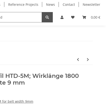
s
Reference Projects
News
Contact
Newsletter
Electronics
Milling Spindles
Bearings
0,00 €
il HTD-5M; Wirklänge 1800
te 9 mm
 for belt width 9mm