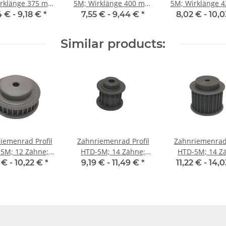
änge 375 mm,
5M; Wirklänge 400 mm,
5M; Wirklänge 425 mm,
enbreite 9 mm
Riemenbreite 9 mm
Riemenbreite
4 € -
9,18 €
*
7,55 € -
9,44 €
*
8,02 € -
10,
Similar products:
iemenrad Profil
Zahnriemenrad Profil
Zahnriemenrad 
5M; 12 Zähne;
HTD-5M; 14 Zähne;
HTD-5M; 14 Z
enbreite 9 mm
Riemenbreite 15 mm
Riemenbreite 
 € -
10,22 €
*
9,19 € -
11,49 €
*
11,22 € -
14,