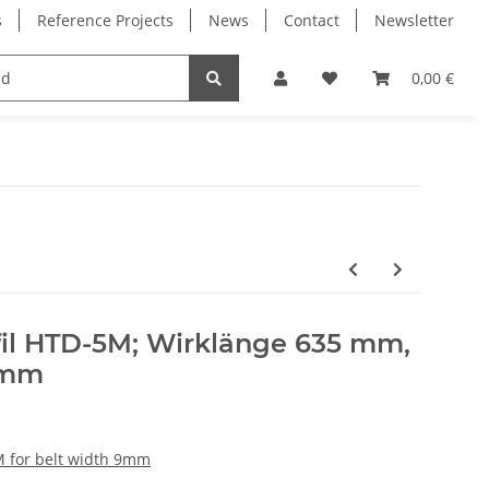
s
Reference Projects
News
Contact
Newsletter
Electronics
Milling Spindles
Bearings
0,00 €
il HTD-5M; Wirklänge 635 mm,
 mm
 for belt width 9mm