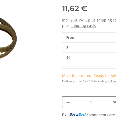
11,62 €
incl. 20% VAT , plus
shipping c
plus
shipping costs
From
3
10
Must be ordered. Ready for shi
Delivery time:
17 - 18 Workdays
(Othe
pc
Loading...
components are l