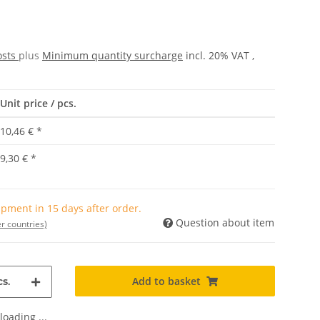
osts
plus
Minimum quantity surcharge
incl. 20% VAT ,
Unit price / pcs.
10,46 €
*
9,30 €
*
pment in 15 days after order.
Question about item
r countries)
Add to basket
s.
oading ...