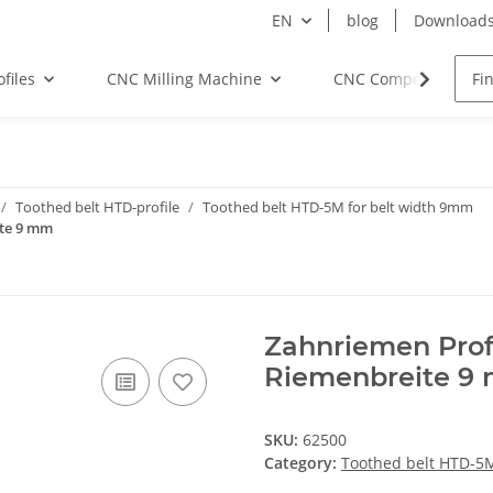
EN
blog
Download
files
CNC Milling Machine
CNC Components
Toothed belt HTD-profile
Toothed belt HTD-5M for belt width 9mm
ite 9 mm
Zahnriemen Prof
Riemenbreite 9
SKU:
62500
Category:
Toothed belt HTD-5M