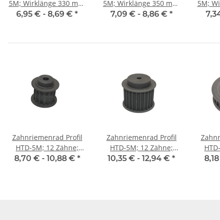
5M; Wirklänge 330 mm,
5M; Wirklänge 350 mm,
5M; Wirkl
Riemenbreite 9 mm
Riemenbreite 9 mm
Riem
6,95 € -
8,69 €
*
7,09 € -
8,86 €
*
7,3
Zahnriemenrad Profil
Zahnriemenrad Profil
Zahnr
HTD-5M; 12 Zähne;
HTD-5M; 12 Zähne;
HTD-
Riemenbreite 15 mm
Riemenbreite 25 mm
Riem
8,70 € -
10,88 €
*
10,35 € -
12,94 €
*
8,18