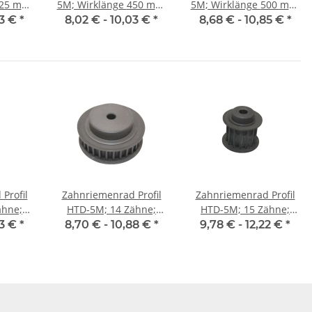
5M; Wirklänge 450 mm,
5M; Wirklänge 500 mm,
 9 mm
Riemenbreite 9 mm
Riemenbreite 9 mm
03 €
*
8,02 € -
10,03 €
*
8,68 € -
10,85 €
*
Profil
Zahnriemenrad Profil
Zahnriemenrad Profil
ähne;
HTD-5M; 14 Zähne;
HTD-5M; 15 Zähne;
25 mm
Riemenbreite 9 mm
Riemenbreite 15 mm
03 €
*
8,70 € -
10,88 €
*
9,78 € -
12,22 €
*