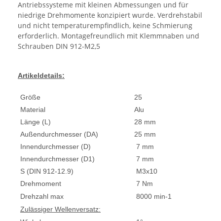
Antriebssysteme mit kleinen Abmessungen und für
niedrige Drehmomente konzipiert wurde. Verdrehstabil
und nicht temperaturempfindlich, keine Schmierung
erforderlich. Montagefreundlich mit Klemmnaben und
Schrauben DIN 912-M2,5
Artikeldetails:
Größe
25
Material
Alu
Länge (L)
28 mm
Außendurchmesser (DA)
25 mm
Innendurchmesser (D)
7 mm
Innendurchmesser (D1)
7 mm
S (DIN 912-12.9)
M3x10
Drehmoment
7 Nm
Drehzahl max
8000 min-1
Zulässiger Wellenversatz: