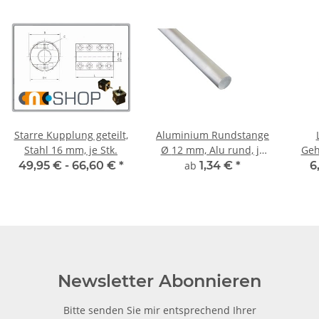
Starre Kupplung geteilt,
Aluminium Rundstange
Stahl 16 mm, je Stk.
Ø 12 mm, Alu rund, je
Gehäuse
100 mm, AlMgSi0,5
49,95 € -
66,60 €
*
ab
1,34 €
*
6
Newsletter Abonnieren
Bitte senden Sie mir entsprechend Ihrer