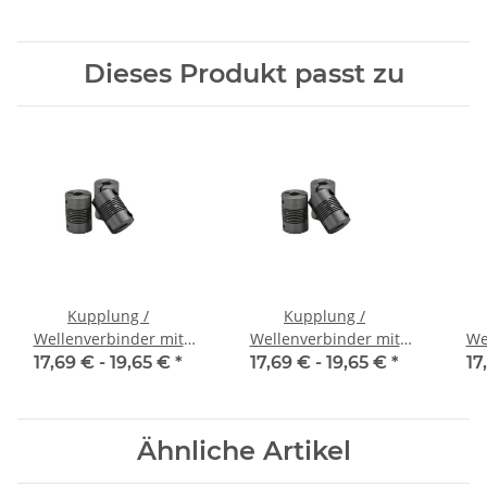
Alu Innendurchmesser
Alu Innendurchmesser
Alu
5H7 / 5H7
6,35H7 / 5H7
Dieses Produkt passt zu
Kupplung /
Kupplung /
Wellenverbinder mit
Wellenverbinder mit
We
Klemmnaben WSV-K 16
Klemmnaben WSV-K 16
Kle
17,69 € -
19,65 €
*
17,69 € -
19,65 €
*
17
Alu Innendurchmesser
Alu Innendurchmesser
Alu
3H7 / 3H7
4H7 / 4H7
Ähnliche Artikel