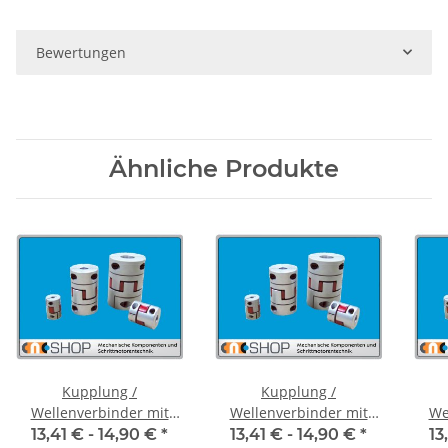
Bewertungen
Ähnliche Produkte
Kupplung /
Kupplung /
Wellenverbinder mit
Wellenverbinder mit
We
Klemmnaben FCT-20C
Klemmnaben FCT-20C
Kl
13,41 € -
14,90 €
*
13,41 € -
14,90 €
*
13