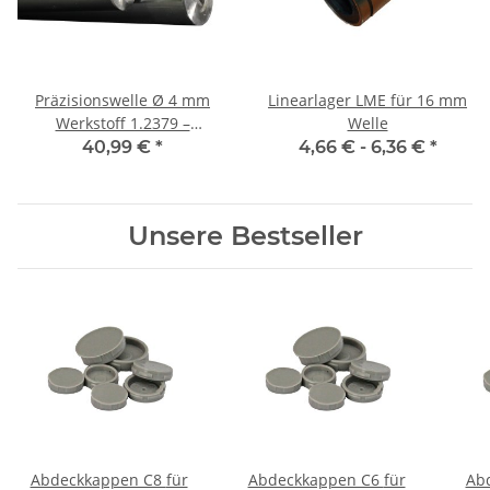
Präzisionswelle Ø 4 mm
Linearlager LME für 16 mm
Werkstoff 1.2379 –
Welle
geschliffen h8 1000mm
40,99 €
*
4,66 € -
6,36 €
*
+-5mm
Unsere Bestseller
Abdeckkappen C8 für
Abdeckkappen C6 für
Abd