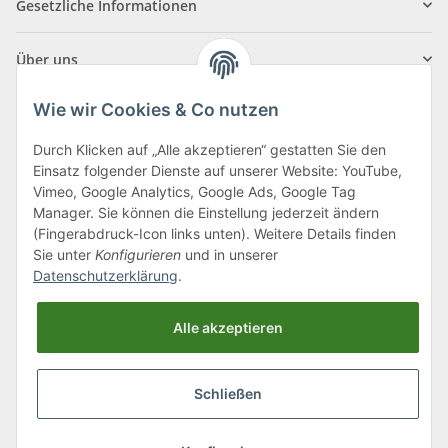
Gesetzliche Informationen
Über uns
Wie wir Cookies & Co nutzen
Durch Klicken auf „Alle akzeptieren“ gestatten Sie den
Einsatz folgender Dienste auf unserer Website: YouTube,
Klagenfurter Straße 29
Vimeo, Google Analytics, Google Ads, Google Tag
9556 Liebenfels
Manager. Sie können die Einstellung jederzeit ändern
(Fingerabdruck-Icon links unten). Weitere Details finden
Montag bis Donnerstag: 8:00 bis 16:30 Uhr
Sie unter
Konfigurieren
und in unserer
Freitag: 8:00 bis 12:00 Uhr
Datenschutzerklärung
.
Tel.:
0043 (0) 4262 50900
Alle akzeptieren
E-Mail:
office@cncshop.at
Schließen