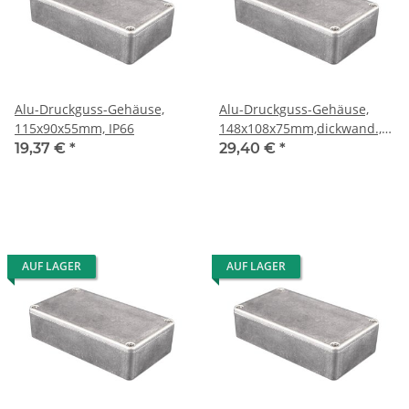
Alu-Druckguss-Gehäuse,
Alu-Druckguss-Gehäuse,
115x90x55mm, IP66
148x108x75mm,dickwand.,
IP66
19,37 €
*
29,40 €
*
AUF LAGER
AUF LAGER