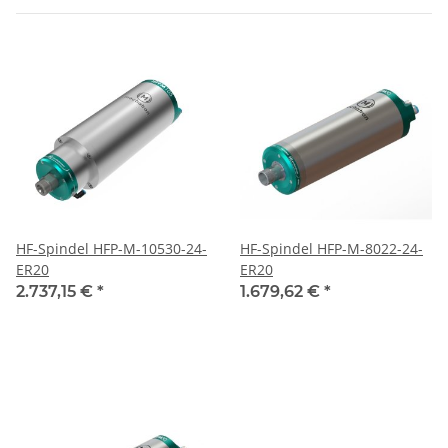
HF-Spindel HFP-M-10530-24-
HF-Spindel HFP-M-8022-24-
ER20
ER20
2.737,15 €
*
1.679,62 €
*