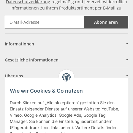
Datenschutzerklärung
regelmäßig und jederzeit widerruflich
Informationen zu Ihrem Produktsortiment per E-Mail zu.
Abonnieren
Informationen
Gesetzliche Informationen
Über uns
Wie wir Cookies & Co nutzen
Durch Klicken auf „Alle akzeptieren“ gestatten Sie den
Einsatz folgender Dienste auf unserer Website: YouTube,
Klagenfurter Straße 29
Vimeo, Google Analytics, Google Ads, Google Tag
9556 Liebenfels
Manager. Sie können die Einstellung jederzeit ändern
(Fingerabdruck-Icon links unten). Weitere Details finden
Montag bis Donnerstag: 8:00 bis 16:30 Uhr