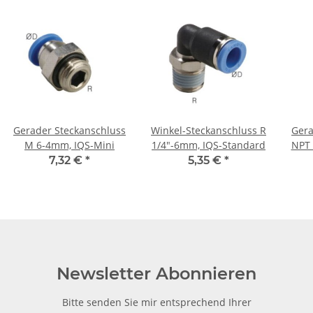
Gerader Steckanschluss
Winkel-Steckanschluss R
Gera
M 6-4mm, IQS-Mini
1/4"-6mm, IQS-Standard
NPT 
7,32 €
*
5,35 €
*
Newsletter Abonnieren
Bitte senden Sie mir entsprechend Ihrer