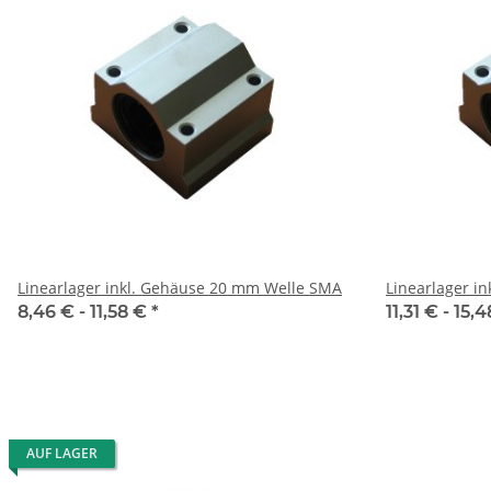
Linearlager inkl. Gehäuse 20 mm Welle SMA
Linearlager i
8,46 € -
11,58 €
*
11,31 € -
15,
AUF LAGER