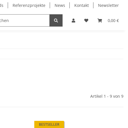
ds
Referenzprojekte
News
Kontakt
Newsletter
Frässpindeln
Lagertechnik
Lineartechnik
0,00 €
Artikel 1 - 9 von 9
BESTSELLER