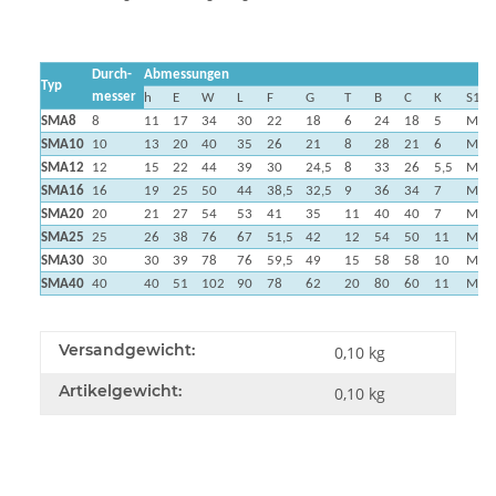
Durch-
Abmessungen
Typ
messer
h
E
W
L
F
G
T
B
C
K
S1
SMA8
8
11
17
34
30
22
18
6
24
18
5
M4
SMA10
10
13
20
40
35
26
21
8
28
21
6
M5
SMA12
12
15
22
44
39
30
24,5
8
33
26
5,5
M5
SMA16
16
19
25
50
44
38,5
32,5
9
36
34
7
M5
SMA20
20
21
27
54
53
41
35
11
40
40
7
M6
SMA25
25
26
38
76
67
51,5
42
12
54
50
11
M8
SMA30
30
30
39
78
76
59,5
49
15
58
58
10
M8
SMA40
40
40
51
102
90
78
62
20
80
60
11
M10
Versandgewicht:
0,10 kg
Artikelgewicht:
0,10
kg