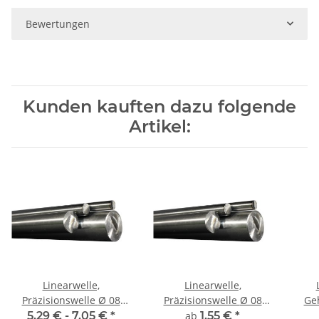
Bewertungen
Kunden kauften dazu folgende
Artikel:
Linearwelle,
Linearwelle,
Präzisionswelle Ø 08
Präzisionswelle Ø 08
Gehäus
mm, 500 mm, gehärtet
mm, gehärtet,
5,29 € -
7,05 €
*
ab
1,55 €
*