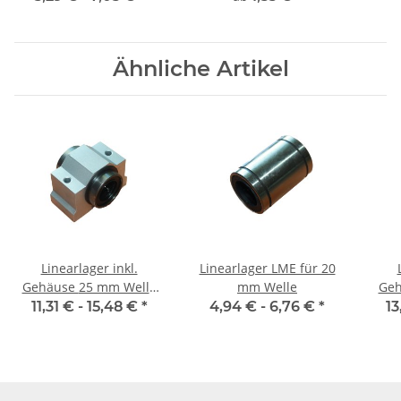
millimetergenauer
Zuschnitt
Ähnliche Artikel
Linearlager inkl.
Linearlager LME für 20
Gehäuse 25 mm Welle
mm Welle
Geh
SCS
11,31 € -
15,48 €
*
4,94 € -
6,76 €
*
13