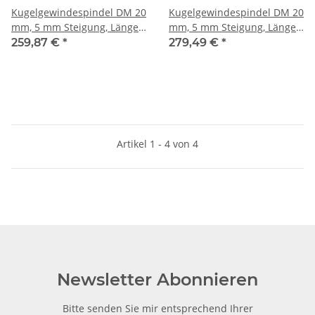
Kugelgewindespindel DM 20
Kugelgewindespindel DM 20
mm, 5 mm Steigung, Länge
mm, 5 mm Steigung, Länge
1300 mm, Enden bearbeitet
1600 mm, Enden bearbeitet
259,87 €
*
279,49 €
*
Artikel 1 - 4 von 4
Newsletter Abonnieren
Bitte senden Sie mir entsprechend Ihrer