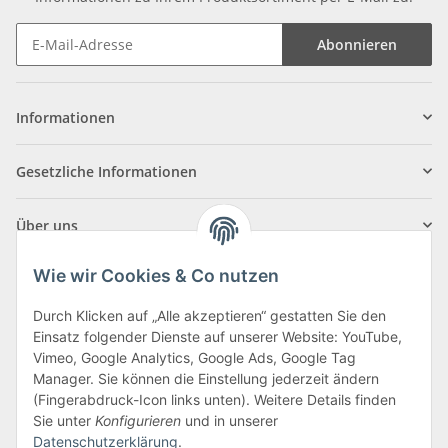
Abonnieren
Informationen
Gesetzliche Informationen
Über uns
Wie wir Cookies & Co nutzen
Durch Klicken auf „Alle akzeptieren“ gestatten Sie den
Einsatz folgender Dienste auf unserer Website: YouTube,
Klagenfurter Straße 29
Vimeo, Google Analytics, Google Ads, Google Tag
9556 Liebenfels
Manager. Sie können die Einstellung jederzeit ändern
(Fingerabdruck-Icon links unten). Weitere Details finden
Montag bis Donnerstag: 8:00 bis 16:30 Uhr
Sie unter
Konfigurieren
und in unserer
Freitag: 8:00 bis 12:00 Uhr
Datenschutzerklärung
.