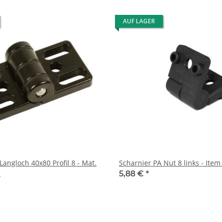
AUF LAGER
Langloch 40x80 Profil 8 - Mat.
Scharnier PA Nut 8 links - Ite
s
5,88 €
*