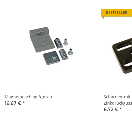
BESTSELLER
Magnetanschlag 8, grau
Scharnier mit 
Zinkdruckgus
16,67 €
*
6,72 €
*