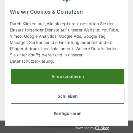
Wie wir Cookies & Co nutzen
Durch Klicken auf „Alle akzeptieren“ gestatten Sie den
Einsatz folgender Dienste auf unserer Website: YouTube,
Klagenfurter Straße 29
Vimeo, Google Analytics, Google Ads, Google Tag
9556 Liebenfels
Manager. Sie können die Einstellung jederzeit ändern
(Fingerabdruck-Icon links unten). Weitere Details finden
Montag bis Donnerstag: 8:00 bis 16:30 Uhr
Sie unter
Konfigurieren
und in unserer
Freitag: 8:00 bis 12:00 Uhr
Datenschutzerklärung
.
Tel.:
0043 (0) 4262 50900
Alle akzeptieren
E-Mail:
office@cncshop.at
Schließen
* Alle Preise inkl. gesetzlicher USt., zzgl.
Versand
, zzgl.
Mindermengenzuschlag
Konfigurieren
Powered by
JTL-Shop