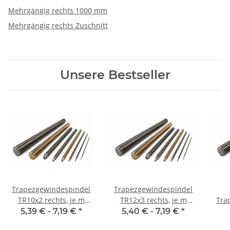
Mehrgängig rechts 1000 mm
Mehrgängig rechts Zuschnitt
Unsere Bestseller
Trapezgewindespindel
Trapezgewindespindel
TR10x2 rechts, je m
TR12x3 rechts, je m
Tra
±2mm
±2mm
5,39 € -
7,19 €
*
5,40 € -
7,19 €
*
m