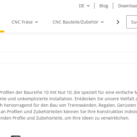
DE
Blog
Downloa
CNC Fräse
CNC Bauteile/Zubehör
Elektro
filen der Baureihe 10 mit Nut 10, die speziell für eine einfache M
ente und unkomplizierte Installation. Entdecken Sie unsere Vielfalt
sich hervorragend für den Bau von Trennwänden, Regalen, Gerüste
l an Profilen und Zubehörteilen können Sie Ihre Konstruktion indi
senden Profile und Zubehörteile, um Ihre Ideen zu verwirklichen.