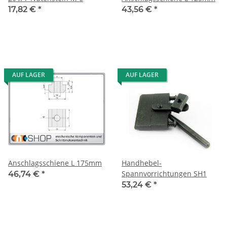
17,82 €
*
43,56 €
*
AUF LAGER
AUF LAGER
Anschlagsschiene L 175mm
Handhebel-
Spannvorrichtungen SH1
46,74 €
*
53,24 €
*