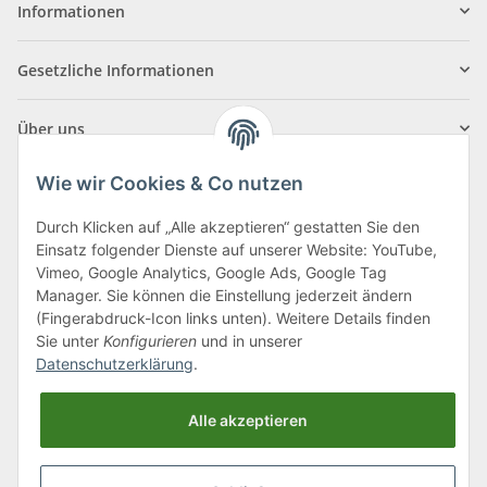
Informationen
Gesetzliche Informationen
Über uns
Wie wir Cookies & Co nutzen
Durch Klicken auf „Alle akzeptieren“ gestatten Sie den
Einsatz folgender Dienste auf unserer Website: YouTube,
Klagenfurter Straße 29
Vimeo, Google Analytics, Google Ads, Google Tag
9556 Liebenfels
Manager. Sie können die Einstellung jederzeit ändern
(Fingerabdruck-Icon links unten). Weitere Details finden
Montag bis Donnerstag: 8:00 bis 16:30 Uhr
Sie unter
Konfigurieren
und in unserer
Freitag: 8:00 bis 12:00 Uhr
Datenschutzerklärung
.
Tel.:
0043 (0) 4262 50900
Alle akzeptieren
E-Mail:
office@cncshop.at