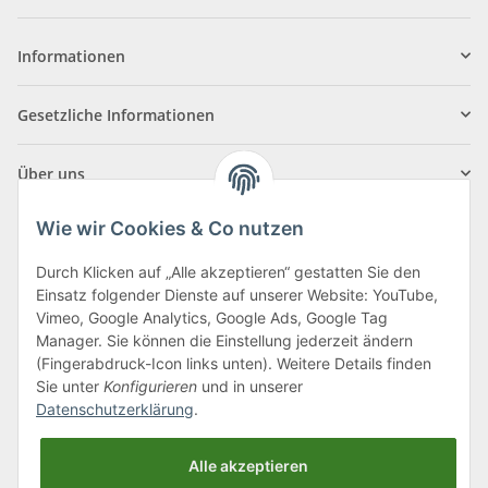
Informationen
Gesetzliche Informationen
Über uns
Wie wir Cookies & Co nutzen
Durch Klicken auf „Alle akzeptieren“ gestatten Sie den
Einsatz folgender Dienste auf unserer Website: YouTube,
Klagenfurter Straße 29
Vimeo, Google Analytics, Google Ads, Google Tag
9556 Liebenfels
Manager. Sie können die Einstellung jederzeit ändern
(Fingerabdruck-Icon links unten). Weitere Details finden
Montag bis Donnerstag: 8:00 bis 16:30 Uhr
Sie unter
Konfigurieren
und in unserer
Freitag: 8:00 bis 12:00 Uhr
Datenschutzerklärung
.
Tel.:
0043 (0) 4262 50900
Alle akzeptieren
E-Mail:
office@cncshop.at