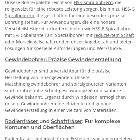
Unsere Bohrerpalette reicht von
HSS-Spiralbohrern
, die
rollgewalzt für eine robuste Leistung sorgen, bis hin zu
HSS-G
Spiralbohrern
, die geschliffen für eine besonders präzise
Bohrung stehen. Für Anwendungen, die eine höhere
Verschleißfestigkeit erfordern, bieten wir
HSS-E Spiralbohrer
mit 5% Cobaltanteil an. Spezialbohrer mit
reduziertem Schaft
oder
Morsekegelschaft
runden unser Angebot ab und bieten
Lösungen für spezielle Anforderungen und Werkstücke.
Gewindebohrer: Präzise Gewindeherstellung
Gewindebohrer sind unverzichtbar für die präzise
Herstellung von Innengewinden. Unsere
Maschinengewindebohrer
und
spiralgenuteten Varianten
sind für ihre hohe Schnittgeschwindigkeit und saubere
Gewinde bekannt. Ergänzt durch
Windeisen
, ermöglichen
unsere Gewindebohrer eine effiziente und genaue
Gewindeherstellung in einer Vielzahl von Materialien.
Radienfräser
und
Schaftfräser
: Für komplexe
Konturen und Oberflächen
Radienfräser sind ideal für die Erstellung von abgerundeten