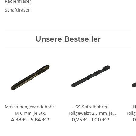
Radienfräser
Schaftfräser
Unsere Bestseller
Maschinengewindebohrer
HSS-Spiralbohrer,
H
M 6 mm, je Stk.
rollgewalzt 2,5 mm, je
Stk.
4,38 € -
5,84 €
*
0,75 € -
1,00 €
*
0