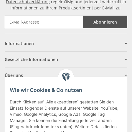
Datenschutzerklärung
regelmäßig und jederzeit widerruflich
Informationen zu Ihrem Produktsortiment per E-Mail zu.
Abonnieren
Informationen
Gesetzliche Informationen
Über uns
Wie wir Cookies & Co nutzen
Durch Klicken auf „Alle akzeptieren“ gestatten Sie den
Einsatz folgender Dienste auf unserer Website: YouTube,
Klagenfurter Straße 29
Vimeo, Google Analytics, Google Ads, Google Tag
9556 Liebenfels
Manager. Sie können die Einstellung jederzeit ändern
(Fingerabdruck-Icon links unten). Weitere Details finden
Montag bis Donnerstag: 8:00 bis 16:30 Uhr