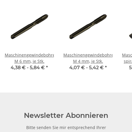
Maschinengewindebohrer
Maschinengewindebohrer
Masc
M 6 mm, je Stk.
M 4 mm, je Stk.
spi
4,38 € -
5,84 €
*
4,07 € -
5,42 €
*
5
Newsletter Abonnieren
Bitte senden Sie mir entsprechend Ihrer