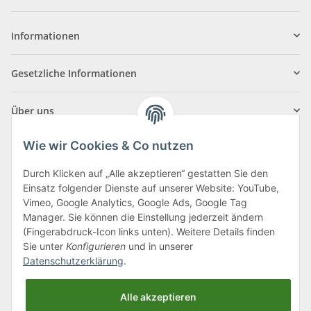
Informationen
Gesetzliche Informationen
Über uns
Wie wir Cookies & Co nutzen
Durch Klicken auf „Alle akzeptieren“ gestatten Sie den
Einsatz folgender Dienste auf unserer Website: YouTube,
Klagenfurter Straße 29
Vimeo, Google Analytics, Google Ads, Google Tag
9556 Liebenfels
Manager. Sie können die Einstellung jederzeit ändern
(Fingerabdruck-Icon links unten). Weitere Details finden
Montag bis Donnerstag: 8:00 bis 16:30 Uhr
Sie unter
Konfigurieren
und in unserer
Freitag: 8:00 bis 12:00 Uhr
Datenschutzerklärung
.
Tel.:
0043 (0) 4262 50900
Alle akzeptieren
E-Mail:
office@cncshop.at