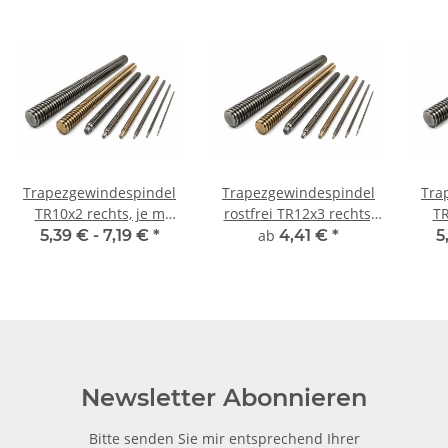
Trapezgewindespindel
Trapezgewindespindel
Tra
TR10x2 rechts, je m
rostfrei TR12x3 rechts,
TR
±2mm
millimetergenauer
5,39 € -
7,19 €
*
ab
4,41 €
*
5
Zuschnitt
Newsletter Abonnieren
Bitte senden Sie mir entsprechend Ihrer