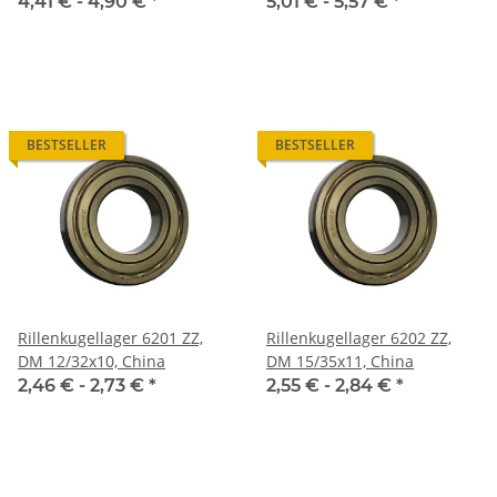
4,41 € -
4,90 €
*
5,01 € -
5,57 €
*
BESTSELLER
BESTSELLER
Rillenkugellager 6201 ZZ,
Rillenkugellager 6202 ZZ,
DM 12/32x10, China
DM 15/35x11, China
2,46 € -
2,73 €
*
2,55 € -
2,84 €
*