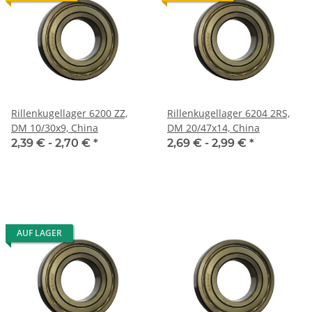
Rillenkugellager 6200 ZZ,
Rillenkugellager 6204 2RS,
DM 10/30x9, China
DM 20/47x14, China
2,39 € -
2,70 €
*
2,69 € -
2,99 €
*
AUF LAGER