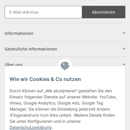
Abonnieren
Informationen
Gesetzliche Informationen
Über uns
Wie wir Cookies & Co nutzen
Durch Klicken auf „Alle akzeptieren“ gestatten Sie den
Einsatz folgender Dienste auf unserer Website: YouTube,
Klagenfurter Straße 29
Vimeo, Google Analytics, Google Ads, Google Tag
9556 Liebenfels
Manager. Sie können die Einstellung jederzeit ändern
(Fingerabdruck-Icon links unten). Weitere Details finden
Montag bis Donnerstag: 8:00 bis 16:30 Uhr
Sie unter
Konfigurieren
und in unserer
Freitag: 8:00 bis 12:00 Uhr
Datenschutzerklärung
.