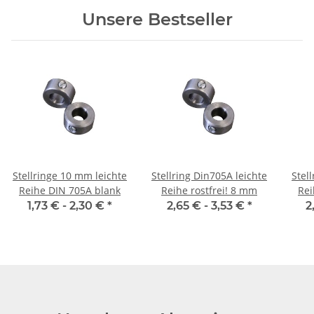
Unsere Bestseller
Stellringe 10 mm leichte
Stellring Din705A leichte
Stel
Reihe DIN 705A blank
Reihe rostfrei! 8 mm
Rei
1,73 € -
2,30 €
*
2,65 € -
3,53 €
*
2