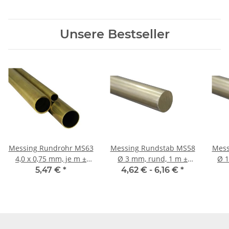
Unsere Bestseller
Messing Rundrohr MS63
Messing Rundstab MS58
Mess
4,0 x 0,75 mm, je m ±
Ø 3 mm, rund, 1 m ±
Ø 10 mm, rund, 1 m ±
5mm
5mm
5,47 €
*
4,62 € -
6,16 €
*