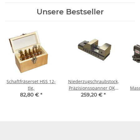
Unsere Bestseller
Schaftfräserset HSS 12-
Niederzugschraubstock,
tlg.
Präzisionsspanner QKG
Masc
125
82,80 €
*
259,20 €
*