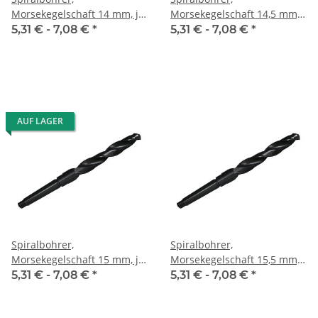
Morsekegelschaft 14 mm, je
Morsekegelschaft 14,5 mm,
Stk.
je Stk.
5,31 € -
7,08 €
*
5,31 € -
7,08 €
*
AUF LAGER
Spiralbohrer,
Spiralbohrer,
Morsekegelschaft 15 mm, je
Morsekegelschaft 15,5 mm,
Stk.
je Stk.
5,31 € -
7,08 €
*
5,31 € -
7,08 €
*