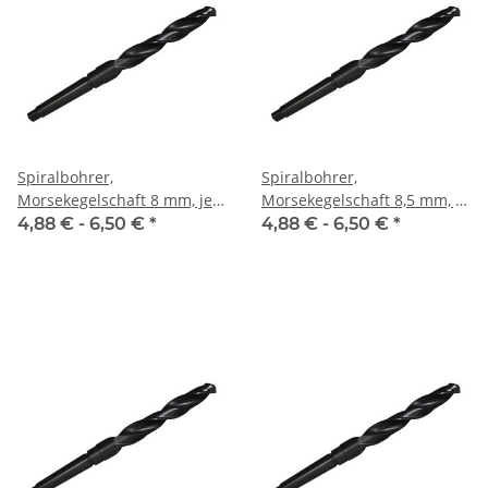
Spiralbohrer,
Spiralbohrer,
Morsekegelschaft 8 mm, je
Morsekegelschaft 8,5 mm, je
Stk.
Stk.
4,88 € -
6,50 €
*
4,88 € -
6,50 €
*