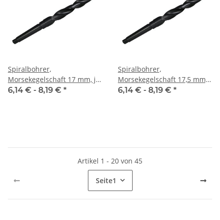
Spiralbohrer,
Spiralbohrer,
Morsekegelschaft 17 mm, je
Morsekegelschaft 17,5 mm,
Stk.
je Stk.
6,14 € -
8,19 €
*
6,14 € -
8,19 €
*
Artikel 1 - 20 von 45
Seite
1