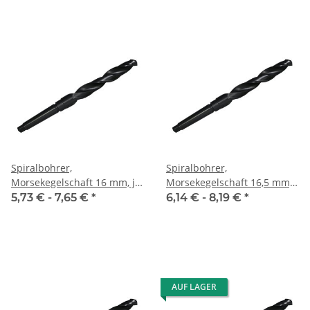
Spiralbohrer,
Spiralbohrer,
Morsekegelschaft 16 mm, je
Morsekegelschaft 16,5 mm,
Stk.
je Stk.
5,73 € -
7,65 €
*
6,14 € -
8,19 €
*
AUF LAGER