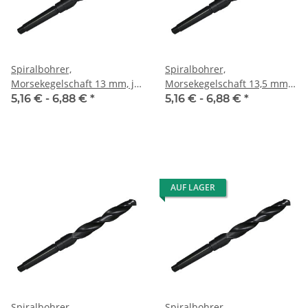
Spiralbohrer,
Spiralbohrer,
Morsekegelschaft 13 mm, je
Morsekegelschaft 13,5 mm,
Stk.
je Stk.
5,16 € -
6,88 €
*
5,16 € -
6,88 €
*
AUF LAGER
Spiralbohrer,
Spiralbohrer,