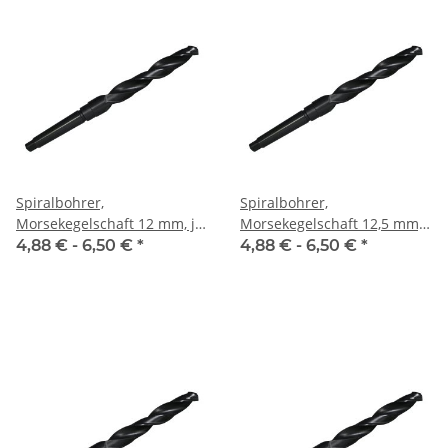
Spiralbohrer,
Spiralbohrer,
Morsekegelschaft 12 mm, je
Morsekegelschaft 12,5 mm,
Stk.
je Stk.
4,88 € -
6,50 €
*
4,88 € -
6,50 €
*