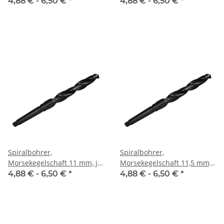
Stk.
je Stk.
4,88 € -
6,50 €
*
4,88 € -
6,50 €
*
Spiralbohrer,
Spiralbohrer,
Morsekegelschaft 11 mm, je
Morsekegelschaft 11,5 mm,
Stk.
je Stk.
4,88 € -
6,50 €
*
4,88 € -
6,50 €
*