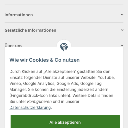
Informationen
Gesetzliche Informationen
Über uns
Wie wir Cookies & Co nutzen
Durch Klicken auf „Alle akzeptieren“ gestatten Sie den
Einsatz folgender Dienste auf unserer Website: YouTube,
Klagenfurter Straße 29
Vimeo, Google Analytics, Google Ads, Google Tag
9556 Liebenfels
Manager. Sie können die Einstellung jederzeit ändern
(Fingerabdruck-Icon links unten). Weitere Details finden
Montag bis Donnerstag: 8:00 bis 16:30 Uhr
Sie unter
Konfigurieren
und in unserer
Freitag: 8:00 bis 12:00 Uhr
Datenschutzerklärung
.
Tel.:
0043 (0) 4262 50900
Alle akzeptieren
E-Mail:
office@cncshop.at