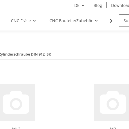
DE
Blog
Downloa
CNC Fräse
CNC Bauteile/Zubehör
Elektro
Zylinderschraube DIN 912 ISK
M12
M2