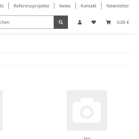
ds
Referenzprojekte
News
Kontakt
Newsletter
Frässpindeln
Lagertechnik
Lineartechnik
0,00 €
M3