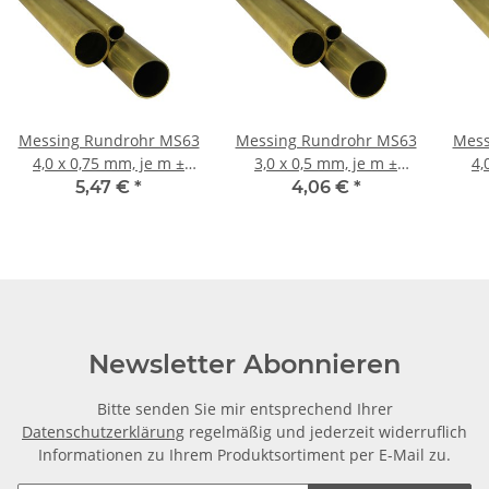
Messing Rundrohr MS63
Messing Rundrohr MS63
Mess
4,0 x 0,75 mm, je m ±
3,0 x 0,5 mm, je m ±
4,
5mm
5mm
5,47 €
*
4,06 €
*
Newsletter Abonnieren
Bitte senden Sie mir entsprechend Ihrer
Datenschutzerklärung
regelmäßig und jederzeit widerruflich
Informationen zu Ihrem Produktsortiment per E-Mail zu.