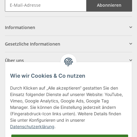
Abonnieren
Informationen
Gesetzliche Informationen
Über uns
Wie wir Cookies & Co nutzen
Durch Klicken auf „Alle akzeptieren“ gestatten Sie den
Einsatz folgender Dienste auf unserer Website: YouTube,
Klagenfurter Straße 29
Vimeo, Google Analytics, Google Ads, Google Tag
9556 Liebenfels
Manager. Sie können die Einstellung jederzeit ändern
(Fingerabdruck-Icon links unten). Weitere Details finden
Montag bis Donnerstag: 8:00 bis 16:30 Uhr
Sie unter
Konfigurieren
und in unserer
Freitag: 8:00 bis 12:00 Uhr
Datenschutzerklärung
.
Tel.:
0043 (0) 4262 50900