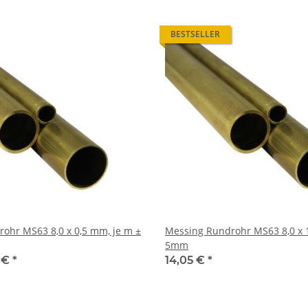
BESTSELLER
,0 x 0,5 mm, je m ±
Messing Rundrohr MS63 8,0 x 1,0 mm, je m ±
5mm
2 €
*
14,05 €
*