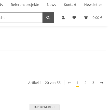
ds
Referenzprojekte
News
Kontakt
Newsletter
Frässpindeln
Lagertechnik
Lineartechnik
0,00 €
Artikel 1 - 20 von 55
1
2
3
TOP BEWERTET