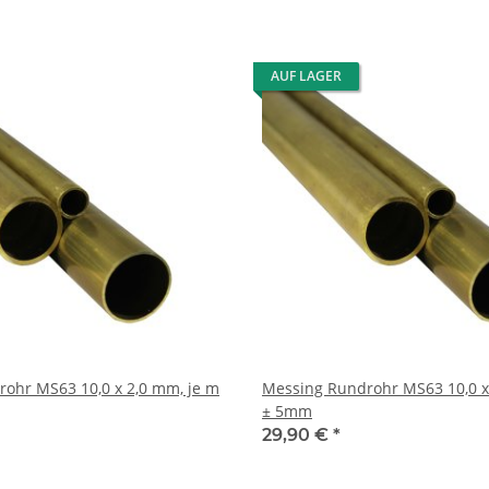
AUF LAGER
0,0 x 2,0 mm, je m
Messing Rundrohr MS63 10,0 x 2,5 mm, je m
± 5mm
29,90 €
*