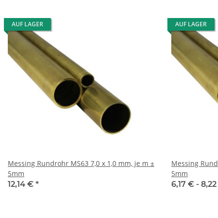
AUF LAGER
AUF LAGER
Messing Rundrohr MS63 7,0 x 1,0 mm, je m ±
Messing Rundrohr MS63 8
5mm
5mm
12,14 €
*
6,17 € -
8,2