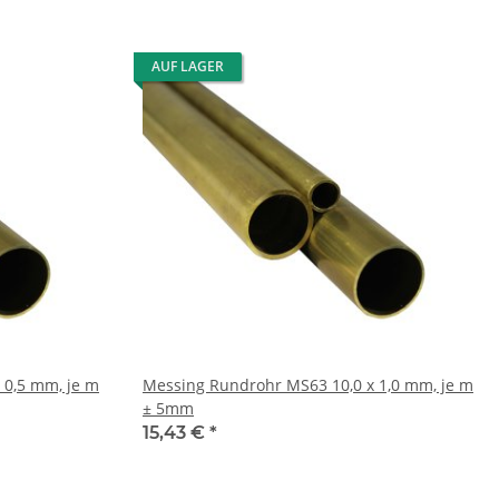
AUF LAGER
Messing Rundrohr MS63 10,0 x 1,0 mm, je m
± 5mm
15,43 €
*