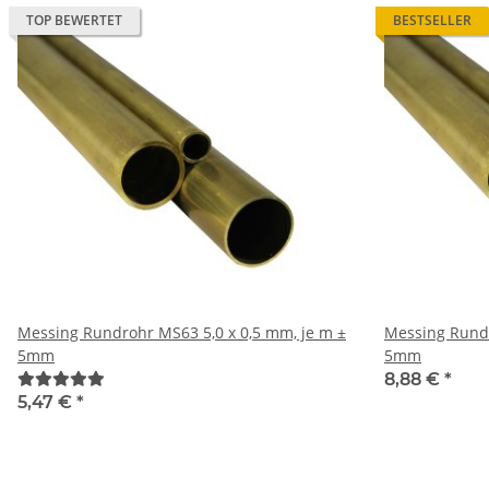
TOP BEWERTET
BESTSELLER
Messing Rundrohr MS63 5,0 x 0,5 mm, je m ±
Messing Rundrohr MS63 5
5mm
5mm
8,88 €
*
5,47 €
*