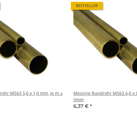
BESTSELLER
,0 x 1,0 mm, je m ±
Messing Rundrohr MS63 6,0 x 0,5 mm, je m ±
5mm
6,37 €
*