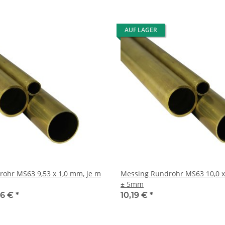
AUF LAGER
,53 x 1,0 mm, je m
Messing Rundrohr MS63 10,0 x 0,5 mm, je m
± 5mm
96 €
*
10,19 €
*