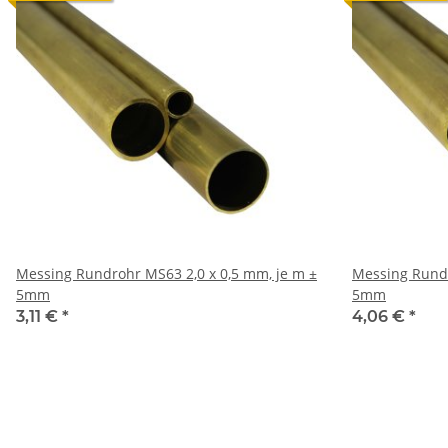
Messing Rundrohr MS63 2,0 x 0,5 mm, je m ±
Messing Rundrohr MS63 3
5mm
5mm
3,11 €
*
4,06 €
*