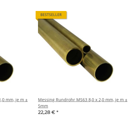
BESTSELLER
Messing Rundrohr MS63 8,0 x 2,0 mm, je m ±
5mm
22,28 €
*