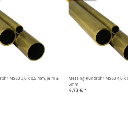
,0 x 0,5 mm, je m ±
Messing Rundrohr MS63 4,0 x 0,5 mm, je m ±
5mm
4,73 €
*