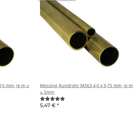
Messing Rundrohr MS63 4,0 x 0,75 mm, je m
± 5mm
5,47 €
*