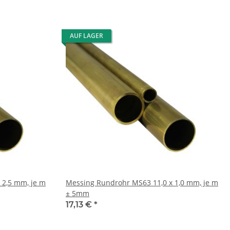
AUF LAGER
Messing Rundrohr MS63 11,0 x 1,0 mm, je m
± 5mm
17,13 €
*