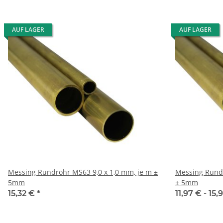
AUF LAGER
AUF LAGER
Messing Rundrohr MS63 9,0 x 1,0 mm, je m ±
Messing Rundrohr MS63 9
5mm
± 5mm
15,32 €
*
11,97 € -
15,