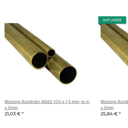
AUF LAGER
Messing Rundrohr MS63 10,0 x 1,5 mm, je m
Messing Rundrohr MS63 1
± 5mm
± 5mm
21,03 €
*
25,84 €
*