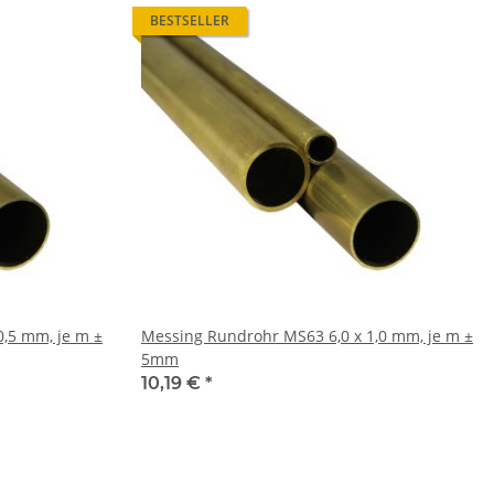
BESTSELLER
Messing Rundrohr MS63 6,0 x 1,0 mm, je m ±
5mm
10,19 €
*