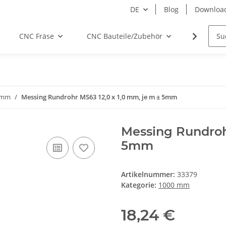
DE
Blog
Downloa
CNC Fräse
CNC Bauteile/Zubehör
Elektro
 mm
Messing Rundrohr MS63 12,0 x 1,0 mm, je m ± 5mm
Messing Rundrohr
5mm
Artikelnummer:
33379
Kategorie:
1000 mm
18,24 €