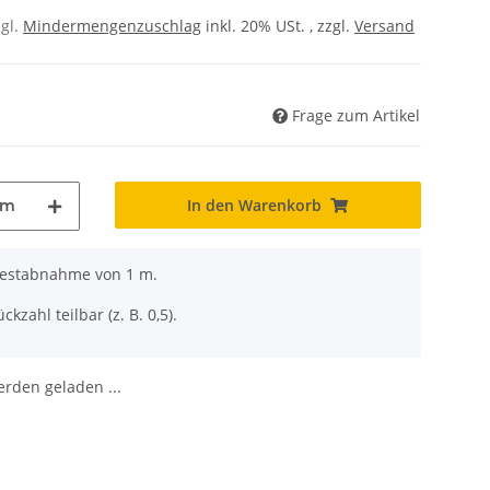
zgl.
Mindermengenzuschlag
inkl. 20% USt. , zzgl.
Versand
Frage zum Artikel
In den Warenkorb
m
ndestabnahme von 1 m.
ckzahl teilbar (z. B. 0,5).
den geladen ...