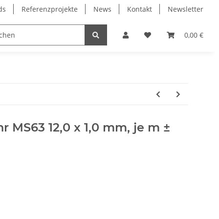
ds
Referenzprojekte
News
Kontakt
Newsletter
Frässpindeln
Lagertechnik
Lineartechnik
0,00 €
 MS63 12,0 x 1,0 mm, je m ±