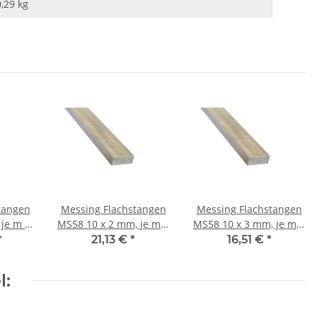
0,29
kg
tangen
Messing Flachstangen
Messing Flachstangen
MS58 10 x 2 mm, je m ±
MS58 10 x 3 mm, je m ±
5mm
5mm
*
21,13 €
*
16,51 €
*
l: