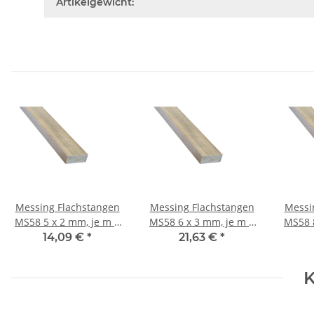
Artikelgewicht:
Messing Flachstangen
Messing Flachstangen
Messi
MS58 5 x 2 mm, je m ±
MS58 6 x 3 mm, je m ±
MS58 8 x 2 mm, je m ±
5mm
5mm
14,09 €
*
21,63 €
*
K