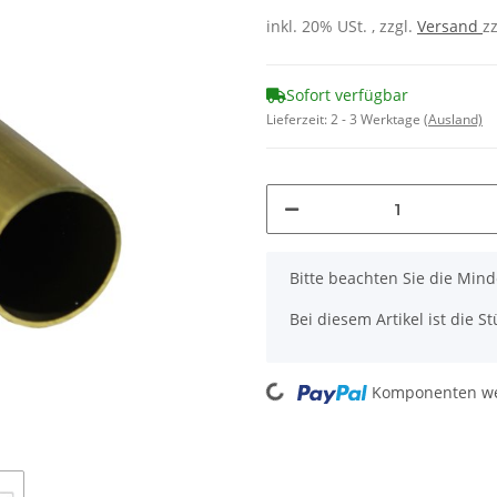
inkl. 20% USt. , zzgl.
Versand
z
Sofort verfügbar
Lieferzeit:
2 - 3 Werktage
(Ausland)
x
Bitte beachten Sie die Mi
Bei diesem Artikel ist die Stü
Loading...
Komponenten wer