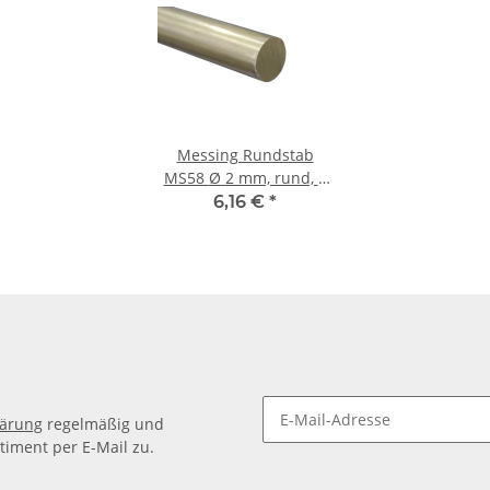
Messing Rundstab
MS58 Ø 2 mm, rund, 1
m ± 5mm
6,16 €
*
lärung
regelmäßig und
timent per E-Mail zu.