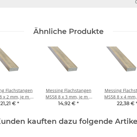
Ähnliche Produkte
ng Flachstangen
Messing Flachstangen
Messing Flachs
MS58 8 x 3 mm, je m ±
MS58 8 x 4 mm, je m ±
5mm
5mm
5mm
21,21 €
*
14,92 €
*
22,38 €
unden kauften dazu folgende Artike