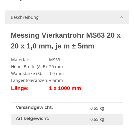
ng...
Beschreibung
Messing Vierkantrohr MS63 20 x
20 x 1,0 mm, je m ± 5mm
Material:
MS63
Höhe, Breite (A, B):
20 mm
Wandstärke (S):
1,0 mm
Längentoleranzen:
± 5mm
Länge:
1 x 1000 mm
Versandgewicht:
0,65 kg
Artikelgewicht:
0,65
kg