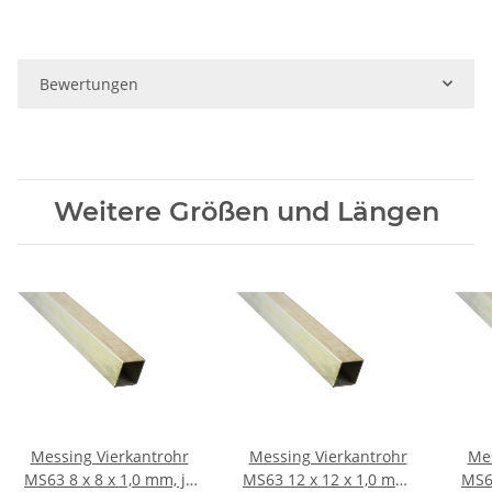
Bewertungen
Weitere Größen und Längen
Messing Vierkantrohr
Messing Vierkantrohr
Mes
MS63 8 x 8 x 1,0 mm, je
MS63 12 x 12 x 1,0 mm,
MS63 15 x 15 x 