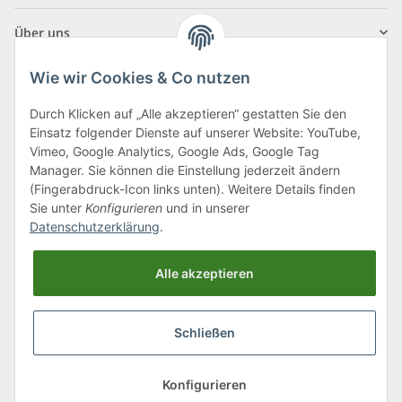
Über uns
Wie wir Cookies & Co nutzen
Durch Klicken auf „Alle akzeptieren“ gestatten Sie den
Einsatz folgender Dienste auf unserer Website: YouTube,
Klagenfurter Straße 29
Vimeo, Google Analytics, Google Ads, Google Tag
9556 Liebenfels
Manager. Sie können die Einstellung jederzeit ändern
(Fingerabdruck-Icon links unten). Weitere Details finden
Montag bis Donnerstag: 8:00 bis 16:30 Uhr
Sie unter
Konfigurieren
und in unserer
Freitag: 8:00 bis 12:00 Uhr
Datenschutzerklärung
.
Tel.:
0043 (0) 4262 50900
Alle akzeptieren
E-Mail:
office@cncshop.at
Schließen
* Alle Preise inkl. gesetzlicher USt., zzgl.
Versand
, zzgl.
Mindermengenzuschlag
Konfigurieren