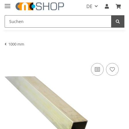
DE
1000 mm