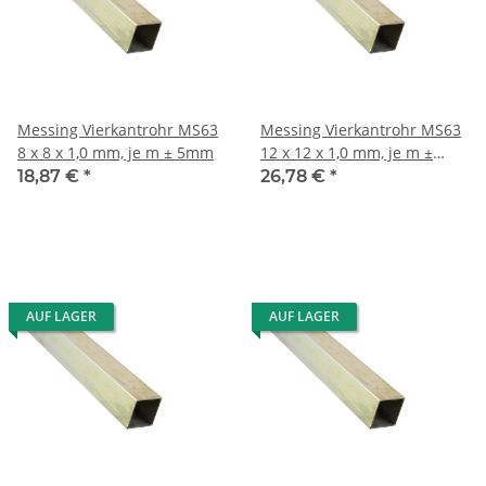
Messing Vierkantrohr MS63
Messing Vierkantrohr MS63
8 x 8 x 1,0 mm, je m ± 5mm
12 x 12 x 1,0 mm, je m ±
5mm
18,87 €
*
26,78 €
*
AUF LAGER
AUF LAGER