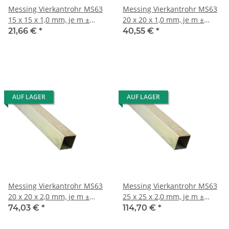
Messing Vierkantrohr MS63
Messing Vierkantrohr MS63
15 x 15 x 1,0 mm, je m ±
20 x 20 x 1,0 mm, je m ±
5mm
5mm
21,66 €
*
40,55 €
*
AUF LAGER
AUF LAGER
Messing Vierkantrohr MS63
Messing Vierkantrohr MS63
20 x 20 x 2,0 mm, je m ±
25 x 25 x 2,0 mm, je m ±
5mm
5mm
74,03 €
*
114,70 €
*