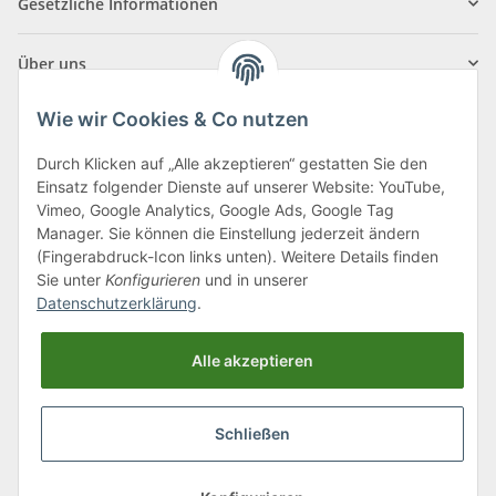
Gesetzliche Informationen
Über uns
Wie wir Cookies & Co nutzen
Durch Klicken auf „Alle akzeptieren“ gestatten Sie den
Einsatz folgender Dienste auf unserer Website: YouTube,
Klagenfurter Straße 29
Vimeo, Google Analytics, Google Ads, Google Tag
9556 Liebenfels
Manager. Sie können die Einstellung jederzeit ändern
(Fingerabdruck-Icon links unten). Weitere Details finden
Montag bis Donnerstag: 8:00 bis 16:30 Uhr
Sie unter
Konfigurieren
und in unserer
Freitag: 8:00 bis 12:00 Uhr
Datenschutzerklärung
.
Tel.:
0043 (0) 4262 50900
Alle akzeptieren
E-Mail:
office@cncshop.at
Schließen