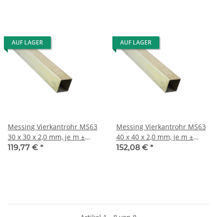
AUF LAGER
AUF LAGER
Messing Vierkantrohr MS63
Messing Vierkantrohr MS63
30 x 30 x 2,0 mm, je m ±
40 x 40 x 2,0 mm, je m ±
5mm
5mm
119,77 €
*
152,08 €
*