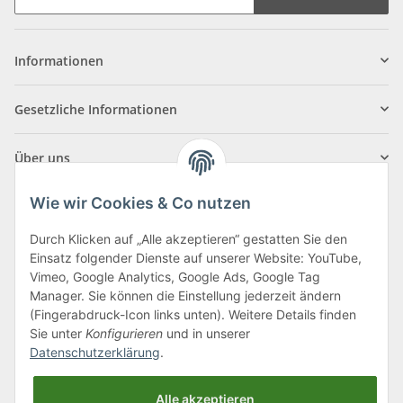
Informationen
Gesetzliche Informationen
Über uns
Wie wir Cookies & Co nutzen
Durch Klicken auf „Alle akzeptieren“ gestatten Sie den
Einsatz folgender Dienste auf unserer Website: YouTube,
Klagenfurter Straße 29
Vimeo, Google Analytics, Google Ads, Google Tag
9556 Liebenfels
Manager. Sie können die Einstellung jederzeit ändern
(Fingerabdruck-Icon links unten). Weitere Details finden
Montag bis Donnerstag: 8:00 bis 16:30 Uhr
Sie unter
Konfigurieren
und in unserer
Freitag: 8:00 bis 12:00 Uhr
Datenschutzerklärung
.
Tel.:
0043 (0) 4262 50900
Alle akzeptieren
E-Mail:
office@cncshop.at