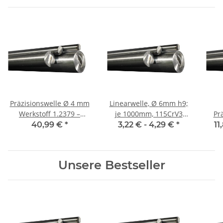
Präzisionswelle Ø 4 mm
Linearwelle, Ø 6mm h9;
Werkstoff 1.2379 –
je 1000mm, 115CrV3
Prä
geschliffen h8 1000mm
geschliffen und poliert
m
40,99 €
*
3,22 € -
4,29 €
*
11
+-5mm
Unsere Bestseller