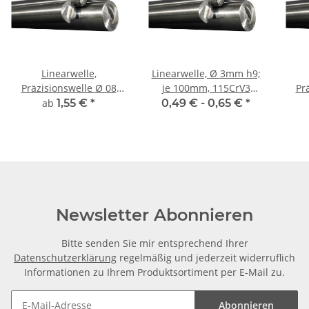
Linearwelle,
Linearwelle, Ø 3mm h9;
Präzisionswelle Ø 08
je 100mm, 115CrV3
Prä
mm, gehärtet,
geschliffen und poliert
ab
1,55 €
*
0,49 € -
0,65 €
*
millimetergenauer
m
Zuschnitt
Newsletter Abonnieren
Bitte senden Sie mir entsprechend Ihrer
Datenschutzerklärung
regelmäßig und jederzeit widerruflich
Informationen zu Ihrem Produktsortiment per E-Mail zu.
Abonnieren