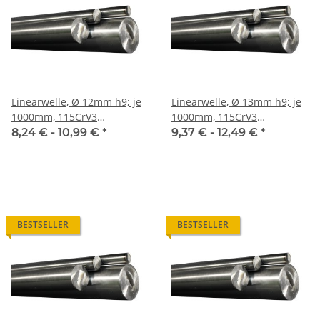
Linearwelle, Ø 12mm h9; je
Linearwelle, Ø 13mm h9; je
1000mm, 115CrV3
1000mm, 115CrV3
geschliffen und poliert
geschliffen und poliert
8,24 € -
10,99 €
*
9,37 € -
12,49 €
*
BESTSELLER
BESTSELLER