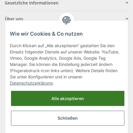
Gesetzliche Informationen
Über uns
Wie wir Cookies & Co nutzen
Durch Klicken auf „Alle akzeptieren“ gestatten Sie den
Einsatz folgender Dienste auf unserer Website: YouTube,
Klagenfurter Straße 29
Vimeo, Google Analytics, Google Ads, Google Tag
9556 Liebenfels
Manager. Sie können die Einstellung jederzeit ändern
(Fingerabdruck-Icon links unten). Weitere Details finden
Montag bis Donnerstag: 8:00 bis 16:30 Uhr
Sie unter
Konfigurieren
und in unserer
Freitag: 8:00 bis 12:00 Uhr
Datenschutzerklärung
.
Tel.:
0043 (0) 4262 50900
Alle akzeptieren
E-Mail:
office@cncshop.at
Schließen