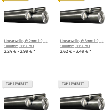
Linearwelle, Ø 2mm h9; je
Linearwelle, Ø 3mm h9; je
1000mm, 115CrV3
1000mm, 115CrV3
geschliffen und poliert
geschliffen und poliert
2,24 € -
2,99 €
*
2,62 € -
3,49 €
*
TOP BEWERTET
TOP BEWERTET