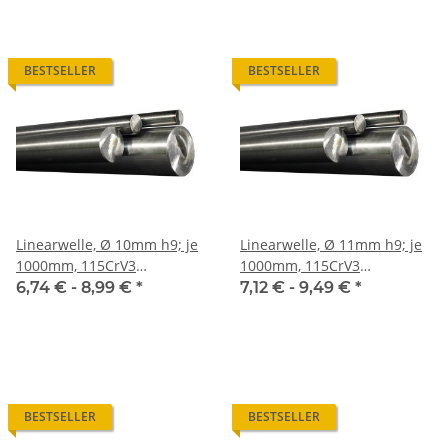
BESTSELLER
BESTSELLER
Linearwelle, Ø 10mm h9; je
Linearwelle, Ø 11mm h9; je
1000mm, 115CrV3
1000mm, 115CrV3
geschliffen und poliert
geschliffen und poliert
6,74 € -
8,99 €
*
7,12 € -
9,49 €
*
BESTSELLER
BESTSELLER