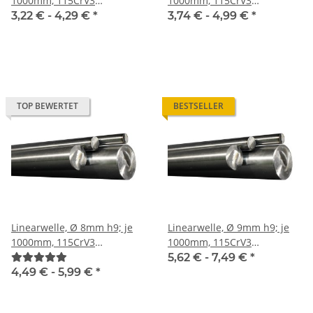
1000mm, 115CrV3
1000mm, 115CrV3
geschliffen und poliert
geschliffen und poliert
3,22 € -
4,29 €
*
3,74 € -
4,99 €
*
TOP BEWERTET
BESTSELLER
Linearwelle, Ø 8mm h9; je
Linearwelle, Ø 9mm h9; je
1000mm, 115CrV3
1000mm, 115CrV3
geschliffen und poliert
geschliffen und poliert
5,62 € -
7,49 €
*
4,49 € -
5,99 €
*