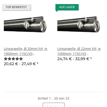
TOP BEWERTET
AUF LAGER
Linearwelle, Ø 20mm h9; je
Linearwelle, Ø 22mm h9; je
1000mm, 115CrV3
1000mm, 115CrV3
geschliffen und poliert
geschliffen und poliert
24,74 € -
32,99 €
*
20,62 € -
27,49 €
*
Artikel 1 - 20 von 23