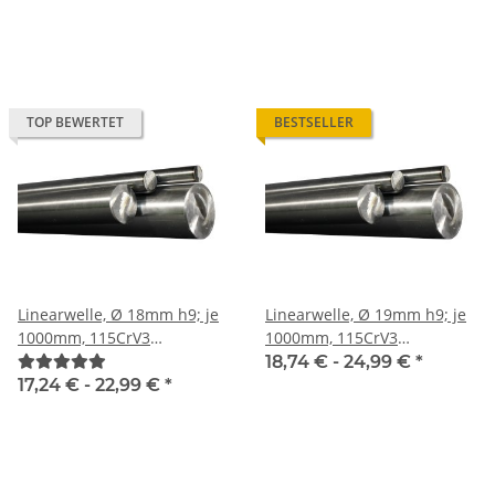
TOP BEWERTET
BESTSELLER
Linearwelle, Ø 18mm h9; je
Linearwelle, Ø 19mm h9; je
1000mm, 115CrV3
1000mm, 115CrV3
geschliffen und poliert
geschliffen und poliert
18,74 € -
24,99 €
*
17,24 € -
22,99 €
*