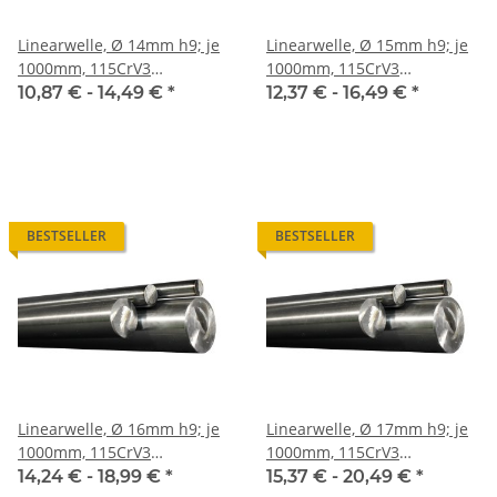
Linearwelle, Ø 14mm h9; je
Linearwelle, Ø 15mm h9; je
1000mm, 115CrV3
1000mm, 115CrV3
geschliffen und poliert
geschliffen und poliert
10,87 € -
14,49 €
*
12,37 € -
16,49 €
*
BESTSELLER
BESTSELLER
Linearwelle, Ø 16mm h9; je
Linearwelle, Ø 17mm h9; je
1000mm, 115CrV3
1000mm, 115CrV3
geschliffen und poliert
geschliffen und poliert
14,24 € -
18,99 €
*
15,37 € -
20,49 €
*