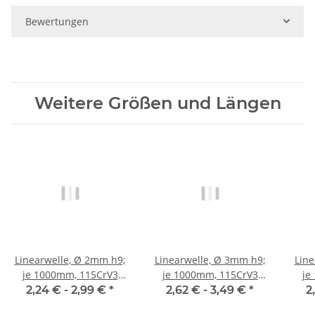
Bewertungen
Weitere Größen und Längen
Linearwelle, Ø 2mm h9;
Linearwelle, Ø 3mm h9;
Linear
je 1000mm, 115CrV3
je 1000mm, 115CrV3
je
geschliffen und poliert
geschliffen und poliert
gesc
2,24 € -
2,99 €
*
2,62 € -
3,49 €
*
2