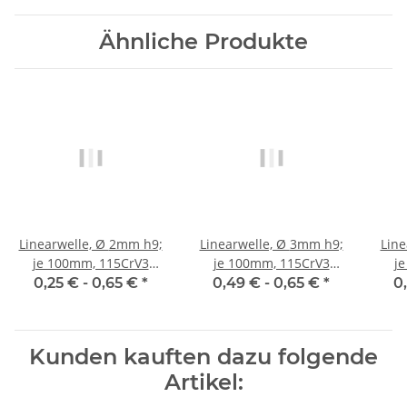
Ähnliche Produkte
Linearwelle, Ø 2mm h9;
Linearwelle, Ø 3mm h9;
Linear
je 100mm, 115CrV3
je 100mm, 115CrV3
j
geschliffen und poliert
geschliffen und poliert
gesc
0,25 € -
0,65 €
*
0,49 € -
0,65 €
*
0
Kunden kauften dazu folgende
Artikel: