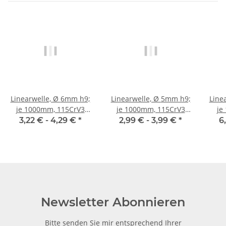
Linearwelle, Ø 6mm h9;
Linearwelle, Ø 5mm h9;
Line
je 1000mm, 115CrV3
je 1000mm, 115CrV3
je
geschliffen und poliert
geschliffen und poliert
gesc
3,22 € -
4,29 €
*
2,99 € -
3,99 €
*
6
Newsletter Abonnieren
Bitte senden Sie mir entsprechend Ihrer