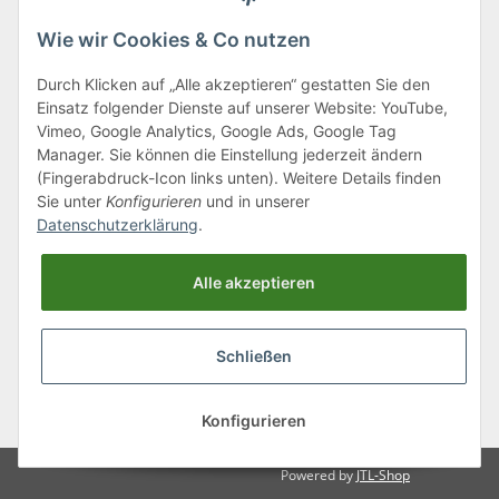
Wie wir Cookies & Co nutzen
Durch Klicken auf „Alle akzeptieren“ gestatten Sie den
Einsatz folgender Dienste auf unserer Website: YouTube,
Klagenfurter Straße 29
Vimeo, Google Analytics, Google Ads, Google Tag
9556 Liebenfels
Manager. Sie können die Einstellung jederzeit ändern
(Fingerabdruck-Icon links unten). Weitere Details finden
Montag bis Donnerstag: 8:00 bis 16:30 Uhr
Sie unter
Konfigurieren
und in unserer
Freitag: 8:00 bis 12:00 Uhr
Datenschutzerklärung
.
Tel.:
0043 (0) 4262 50900
Alle akzeptieren
E-Mail:
office@cncshop.at
Schließen
* Alle Preise inkl. gesetzlicher USt., zzgl.
Versand
, zzgl.
Mindermengenzuschlag
Konfigurieren
Powered by
JTL-Shop