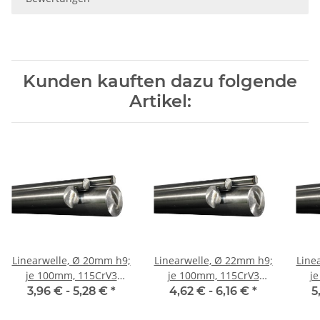
Kunden kauften dazu folgende
Artikel:
Linearwelle, Ø 20mm h9;
Linearwelle, Ø 22mm h9;
Line
je 100mm, 115CrV3
je 100mm, 115CrV3
j
geschliffen und poliert
geschliffen und poliert
gesc
3,96 € -
5,28 €
*
4,62 € -
6,16 €
*
5