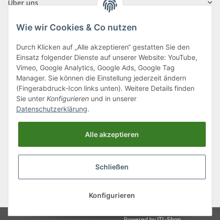
Über uns
Wie wir Cookies & Co nutzen
Durch Klicken auf „Alle akzeptieren“ gestatten Sie den
Einsatz folgender Dienste auf unserer Website: YouTube,
Klagenfurter Straße 29
Vimeo, Google Analytics, Google Ads, Google Tag
9556 Liebenfels
Manager. Sie können die Einstellung jederzeit ändern
(Fingerabdruck-Icon links unten). Weitere Details finden
Montag bis Donnerstag: 8:00 bis 16:30 Uhr
Sie unter
Konfigurieren
und in unserer
Freitag: 8:00 bis 12:00 Uhr
Datenschutzerklärung
.
Tel.:
0043 (0) 4262 50900
Alle akzeptieren
E-Mail:
office@cncshop.at
Schließen
* Alle Preise inkl. gesetzlicher USt., zzgl.
Versand
, zzgl.
Mindermengenzuschlag
Konfigurieren
Powered by
JTL-Shop