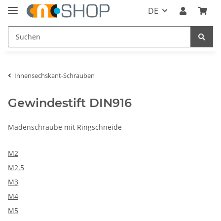
DE
Innensechskant-Schrauben
Gewindestift DIN916
Madenschraube mit Ringschneide
M2
M2.5
M3
M4
M5