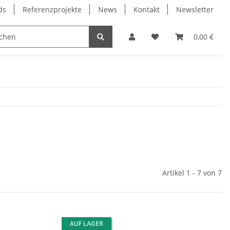
ds
Referenzprojekte
News
Kontakt
Newsletter
Frässpindeln
Lagertechnik
Lineartechnik
0,00 €
Artikel 1 - 7 von 7
AUF LAGER