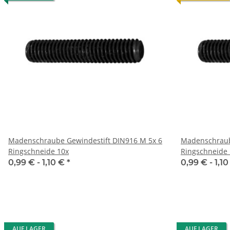
Madenschraube Gewindestift DIN916 M 5x 6
Madenschraub
Ringschneide 10x
Ringschneide 
0,99 € -
1,10 €
*
0,99 € -
1,1
AUF LAGER
AUF LAGER