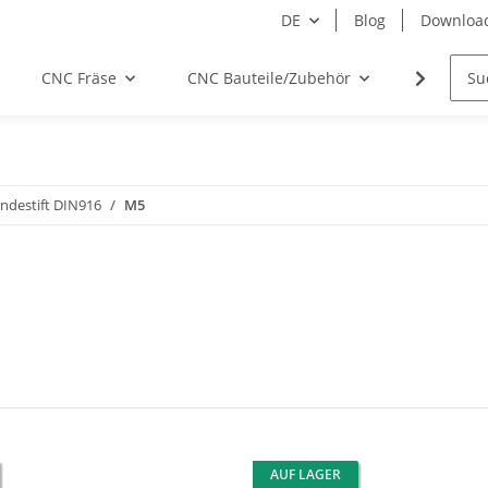
DE
Blog
Downloa
CNC Fräse
CNC Bauteile/Zubehör
Elektro
ndestift DIN916
M5
AUF LAGER