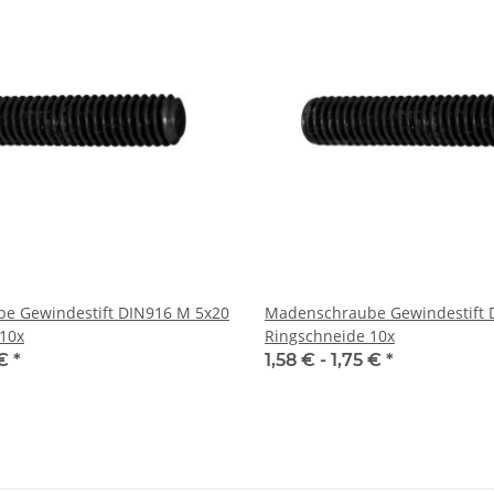
e Gewindestift DIN916 M 5x20
Madenschraube Gewindestift 
10x
Ringschneide 10x
 €
*
1,58 € -
1,75 €
*