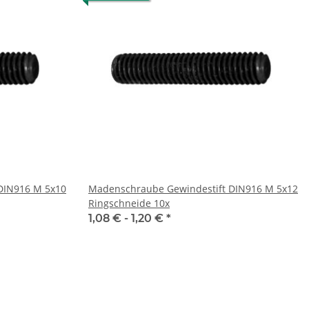
DIN916 M 5x10
Madenschraube Gewindestift DIN916 M 5x12
Ringschneide 10x
1,08 € -
1,20 €
*