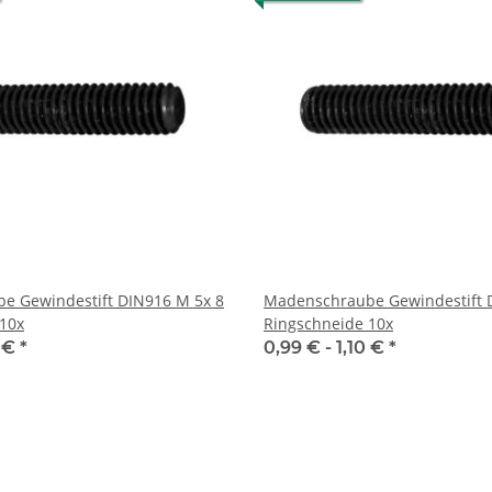
e Gewindestift DIN916 M 5x 8
Madenschraube Gewindestift 
10x
Ringschneide 10x
0 €
*
0,99 € -
1,10 €
*