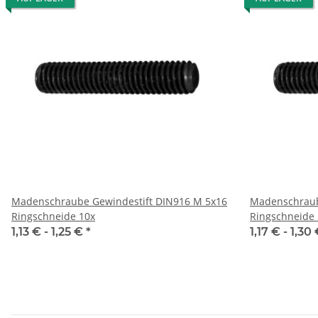
Madenschraube Gewindestift DIN916 M 5x16
Madenschraub
Ringschneide 10x
Ringschneide 
1,13 € -
1,25 €
*
1,17 € -
1,30