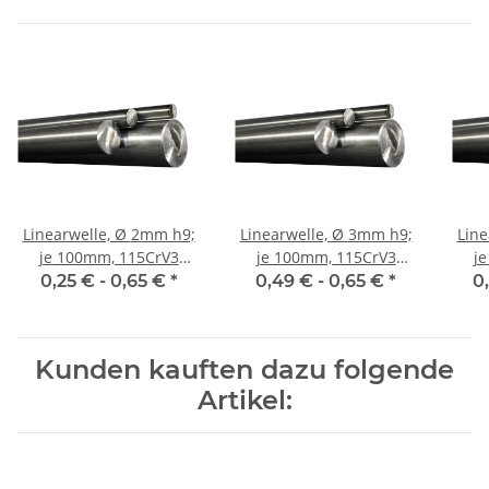
Linearwelle, Ø 2mm h9;
Linearwelle, Ø 3mm h9;
Linear
je 100mm, 115CrV3
je 100mm, 115CrV3
j
geschliffen und poliert
geschliffen und poliert
gesc
0,25 € -
0,65 €
*
0,49 € -
0,65 €
*
0
Kunden kauften dazu folgende
Artikel: