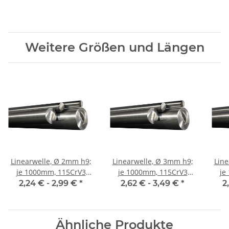
Weitere Größen und Längen
Linearwelle, Ø 2mm h9;
Linearwelle, Ø 3mm h9;
Linear
je 1000mm, 115CrV3
je 1000mm, 115CrV3
je
geschliffen und poliert
geschliffen und poliert
gesc
2,24 € -
2,99 €
*
2,62 € -
3,49 €
*
2
Ähnliche Produkte