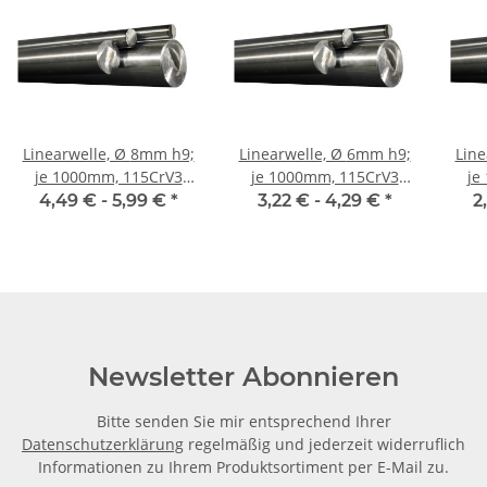
Linearwelle, Ø 8mm h9;
Linearwelle, Ø 6mm h9;
Linear
je 1000mm, 115CrV3
je 1000mm, 115CrV3
je
geschliffen und poliert
geschliffen und poliert
gesc
4,49 € -
5,99 €
*
3,22 € -
4,29 €
*
2
Newsletter Abonnieren
Bitte senden Sie mir entsprechend Ihrer
Datenschutzerklärung
regelmäßig und jederzeit widerruflich
Informationen zu Ihrem Produktsortiment per E-Mail zu.