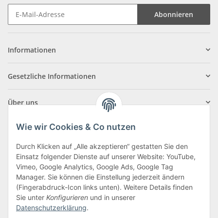
Abonnieren
Informationen
Gesetzliche Informationen
Über uns
Wie wir Cookies & Co nutzen
Durch Klicken auf „Alle akzeptieren“ gestatten Sie den
Einsatz folgender Dienste auf unserer Website: YouTube,
Klagenfurter Straße 29
Vimeo, Google Analytics, Google Ads, Google Tag
9556 Liebenfels
Manager. Sie können die Einstellung jederzeit ändern
(Fingerabdruck-Icon links unten). Weitere Details finden
Montag bis Donnerstag: 8:00 bis 16:30 Uhr
Sie unter
Konfigurieren
und in unserer
Freitag: 8:00 bis 12:00 Uhr
Datenschutzerklärung
.