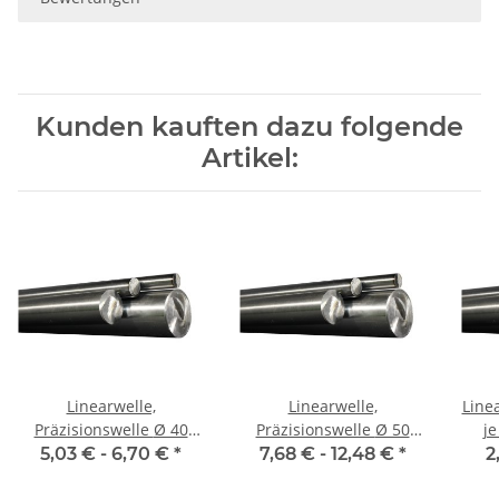
Kunden kauften dazu folgende
Artikel:
Linearwelle,
Linearwelle,
Line
Präzisionswelle Ø 40
Präzisionswelle Ø 50
j
mm, je 100 mm, gehärtet
mm, je 100 mm, gehärtet
gesc
5,03 € -
6,70 €
*
7,68 € -
12,48 €
*
2