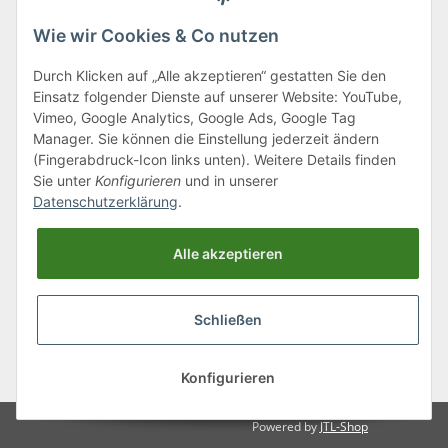
Wie wir Cookies & Co nutzen
Durch Klicken auf „Alle akzeptieren“ gestatten Sie den
Einsatz folgender Dienste auf unserer Website: YouTube,
Klagenfurter Straße 29
Vimeo, Google Analytics, Google Ads, Google Tag
9556 Liebenfels
Manager. Sie können die Einstellung jederzeit ändern
(Fingerabdruck-Icon links unten). Weitere Details finden
Montag bis Donnerstag: 8:00 bis 16:30 Uhr
Sie unter
Konfigurieren
und in unserer
Freitag: 8:00 bis 12:00 Uhr
Datenschutzerklärung
.
Tel.:
0043 (0) 4262 50900
Alle akzeptieren
E-Mail:
office@cncshop.at
Schließen
* Alle Preise inkl. gesetzlicher USt., zzgl.
Versand
, zzgl.
Mindermengenzuschlag
Konfigurieren
Powered by
JTL-Shop