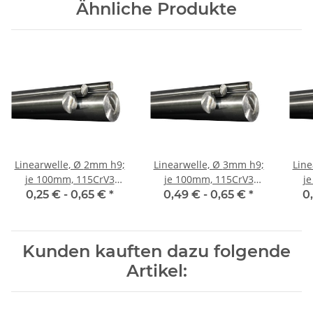
Ähnliche Produkte
Linearwelle, Ø 2mm h9;
Linearwelle, Ø 3mm h9;
Linear
je 100mm, 115CrV3
je 100mm, 115CrV3
j
geschliffen und poliert
geschliffen und poliert
gesc
0,25 € -
0,65 €
*
0,49 € -
0,65 €
*
0
Kunden kauften dazu folgende
Artikel: