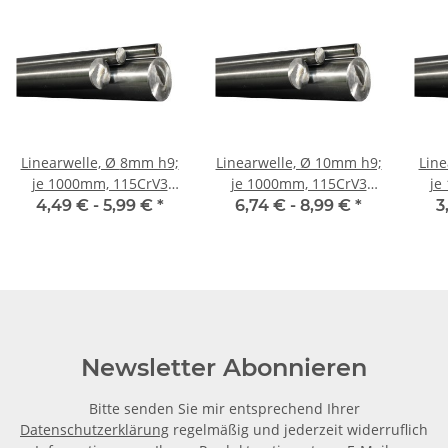
Linearwelle, Ø 8mm h9;
Linearwelle, Ø 10mm h9;
Linear
je 1000mm, 115CrV3
je 1000mm, 115CrV3
je
geschliffen und poliert
geschliffen und poliert
gesc
4,49 € -
5,99 €
*
6,74 € -
8,99 €
*
3
Newsletter Abonnieren
Bitte senden Sie mir entsprechend Ihrer
Datenschutzerklärung
regelmäßig und jederzeit widerruflich