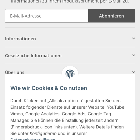
Informationen zu Ihrem Produktsortiment per E-Mail zu.
Abonnieren
Informationen
Gesetzliche Informationen
Über uns
Wie wir Cookies & Co nutzen
Durch Klicken auf „Alle akzeptieren“ gestatten Sie den
Einsatz folgender Dienste auf unserer Website: YouTube,
Klagenfurter Straße 29
Vimeo, Google Analytics, Google Ads, Google Tag
9556 Liebenfels
Manager. Sie können die Einstellung jederzeit ändern
(Fingerabdruck-Icon links unten). Weitere Details finden
Montag bis Donnerstag: 8:00 bis 16:30 Uhr
Sie unter
Konfigurieren
und in unserer
Freitag: 8:00 bis 12:00 Uhr
Datenschutzerklärung
.