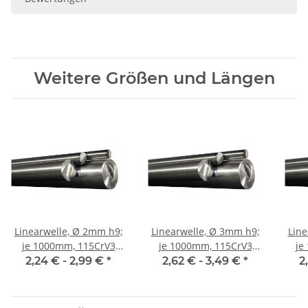
Weitere Größen und Längen
Linearwelle, Ø 2mm h9;
Linearwelle, Ø 3mm h9;
Linear
je 1000mm, 115CrV3
je 1000mm, 115CrV3
je
geschliffen und poliert
geschliffen und poliert
gesc
2,24 € -
2,99 €
*
2,62 € -
3,49 €
*
2